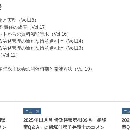
務
実務（Vol.18）
任の成否（Vol.17）
からの賃料減額請求（Vol.16）
務管理の新たな留意点«中»（Vol.14）
務管理の新たな留意点«上»（Vol.13）
l.12）
株主総会の開催時期と開催方法（Vol.10）
ニュース
ニ
相談
2025年11月号 労政時報第4109号「相談
20
メン
室Q＆A」に飯塚佳都子弁護士のコメン
室