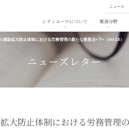
ニュース
シティユーワについて
業務分野
感染拡大防止体制における労務管理の新たな留意点«下»（Vol.15）
ァイナンス、
概要
書
名前から探す
セミナー/講演等
沿革
ニュ
ア
採用
スタッフ採用
M&A
ービス
ニューズレター
ダンピング
法律用語集
・IT
労働法
国
止法
環境法
法務
ベトナム法務
ア
ンス・製薬
消費者向けサービス
染拡大防止体制における労務管理
ン・小売
物流・運送
ホテル