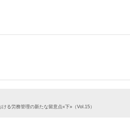
エンターテインメント・スポ
相続、事業
建築
ーツ
ネ
る労務管理の新たな留意点«下»（Vol.15）