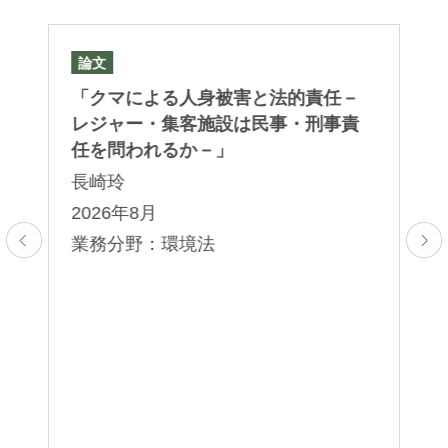
論文
論
「クマによる人身被害と法的責任－
「J
レジャー・集客施設は民事・刑事責
In
任を問われるか－」
Co
– 
長崎玲
Ch
2026年8月
栗
業務分野：環境法
2
業
バ
ピ
行