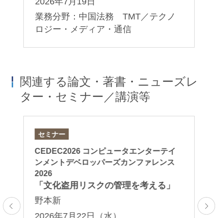
2026年7月19日
業務分野：中国法務 TMT／テクノ
ロジー・メディア・通信
関連する論文・著書・ニューズレ
ター・セミナー／講演等
セミナー
論
イ
CEDEC2026 コンピュータエンターテイ
「
ス
ンメントデベロッパーズカンファレンス
続
2026
武
国
「文化盗用リスクの管理を考える」
2
と
野本新
業
2026年7月22日（水）