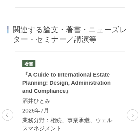
関連する論文・著書・ニューズレ
ター・セミナー／講演等
著書
セ
nt
『A Guide to International Estate
第
ィ
Planning: Design, Administration
日
and Compliance』
続
酒井ひとみ
酒
2026年7月
2
業務分野：相続、事業承継、ウェル
ル
業
スマネジメント
ス