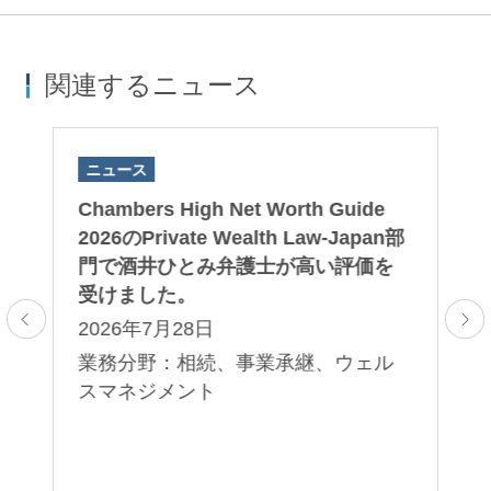
関連するニュース
ニュース
ニ
Chambers High Net Worth Guide
Ch
プ
2026のPrivate Wealth Law-Japan部
20
ト
門で酒井ひとみ弁護士が高い評価を
門
受けました。
受
2026年7月28日
2
業務分野：相続、事業承継、ウェル
業
ル
スマネジメント
ス