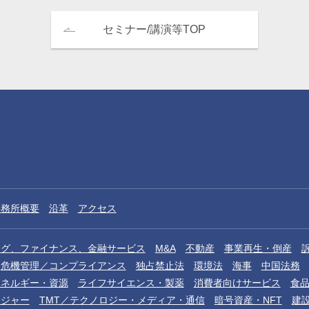
セミナー/講演等TOP
事務所概要
沿革
アクセス
ング、ファイナンス、金融サービス
M&A
不動産
事業再生・倒産
危機管理／コンプライアンス
独占禁止法
環境法
海事
中国法務
エネルギー・資源
ライフサイエンス・製薬
消費者向けサービス
食
レジャー
TMT／テクノロジー・メディア・通信
暗号資産・NFT
建