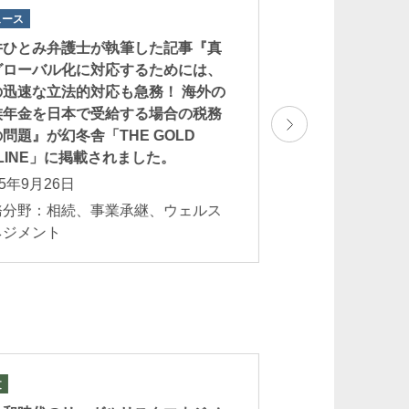
ュース
ニュース
井ひとみ弁護士が執筆した記事『真
酒井ひとみ弁護士
グローバル化に対応するためには、
国の専門家も驚く
の迅速な立法的対応も急務！ 海外の
制。外国信託を組
族年金を日本で受給する場合の税務
ければならないこと
問題』が幻冬舎「THE GOLD
GOLD ONLIN
LINE」に掲載されました。
2025年9月16日
25年9月26日
業務分野：相続、
務分野：相続、事業承継、ウェルス
マネジメント
ネジメント
文
論文