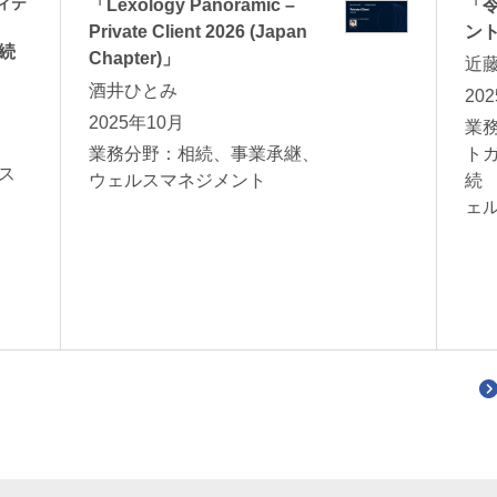
ィテ
「Lexology Panoramic –
「
Private Client 2026 (Japan
ント
続
Chapter)」
近
酒井ひとみ
20
2025年10月
業
業務分野：相続、事業承継、
ト
ス
ウェルスマネジメント
続
ェ