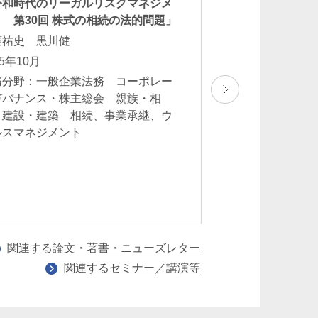
令和時代のリーガルリスクマネジメ
『Series鼎談／
 第30回 株式の相続の法的問題」
〈Series12〉
藤祐史 黒川健
酒井ひとみ
25年10月
2025年9月
務分野：一般企業法務 コーポレー
業務分野：相続、
ガバナンス・株主総会 親族・相
マネジメント
 建設・建築 相続、事業承継、ウ
ルスマネジメント
関連する論文・著書・ニューズレター
関連するセミナー／講演等