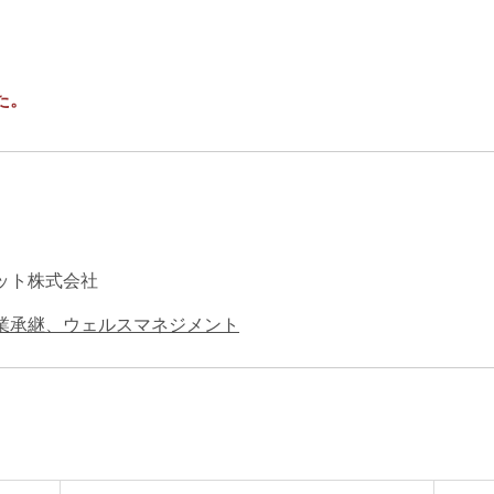
エンターテインメント・スポ
相続、事業
建築
ーツ
ネ
た。
ット株式会社
業承継、ウェルスマネジメント