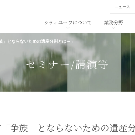
ニュース
シティユーワについて
業務分野
族」とならないための遺産分割とは～」
ァイナンス、
概要
書
名前から探す
セミナー/講演等
沿革
ニュ
ア
採用
スタッフ採用
M&A
ービス
セミナー/講演等
ダンピング
法律用語集
・IT
労働法
国
止法
環境法
法務
ベトナム法務
ア
ンス・製薬
消費者向けサービス
が「争族」とならないための遺産
ン・小売
物流・運送
ホテル