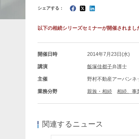
シェアする：
暗号資産・NFT
建設・
以下の相続シリーズセミナーが開催されまし
開催日時
2014年7月23日(水)
講演
飯塚佳都子
弁護士
主催
野村不動産アーバンネ
業務分野
親族・相続
相続、事
関連するニュース