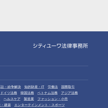
訴訟・紛争解決
知的財産・IT
労働法
国際取引
ドイツ法務
韓国法務
ベトナム法務
アジア法務
品
ヘルスケア
製造業
ファッション・小売
設・建築
エンターテインメント・スポーツ