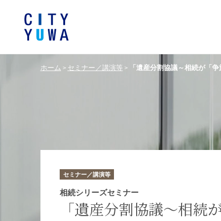
ホーム
セミナー／講演等
「遺産分割協議～相続が「争
>
>
シティユーワ法律事務所につい
シティユーワの特色
論文
条件から探す
バンキング、フ
事務所
著
一般企業法務
弁護士
て
金融サ
中国法令
中国アンチ
訴訟・紛争解決
知的財産
危機管理／コンプライアンス
独占禁
ドイツ法務
韓国
セミナー／講演等
エネルギー・資源
ライフサイエ
相続シリーズセミナー
「遺産分割協議～相続
製造業
ファッショ