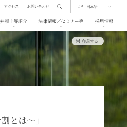
アクセス
お問い合わせ
弁護士等紹介
法律情報／セミナー等
採用情報
印刷する
ーズレター
クセス
判例紹介
不動産
事業再生・倒産
際取引
通商法・経済安全保障
海事
中国法務
ジア法務
マーシャル諸島法務
食品
ヘルスケア
分割とは～」
TMT／テクノロジー・メディ
・レジャー
ア・通信