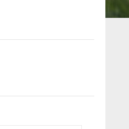
承継、ウェルスマ
インフラ／PFI／PPP
ジメント