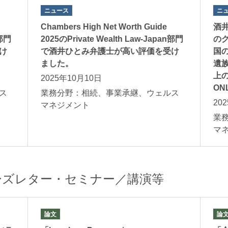
ニュース
ニ
Chambers High Net Worth Guide
酒
n部門
2025のPrivate Wealth Law-Japan部門
の
け
で酒井ひとみ弁護士が高い評価を受け
国
ました。
遺
上の
2025年10月10日
ON
ス
業務分野：相続、事業承継、ウェルス
20
マネジメント
業
マ
ーズレター・セミナー／講演等
論文
論