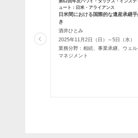
第62回年次ハワイ・タックス・インステ
ルリスクマネジメ
ュート：日米・アライアンス
企業のM&Aに関する
日米間における国際的な遺産承継手
中小M&Aで頻出す
き
酒井ひとみ
麻
2025年11月2日（日）～5日（水）
業務分野：相続、事業承継、ウェル
般 相続、事業承
マネジメント
ジメント