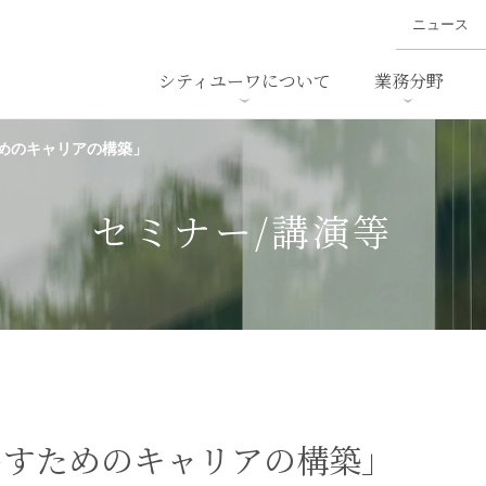
ニュース
シティユーワについて
業務分野
めのキャリアの構築」
ァイナンス、
概要
書
名前から探す
セミナー/講演等
沿革
ニュ
ア
採用
スタッフ採用
M&A
ービス
セミナー/講演等
ダンピング
法律用語集
・IT
労働法
国
止法
環境法
法務
ベトナム法務
ア
ンス・製薬
消費者向けサービス
出すためのキャリアの構築」
ン・小売
物流・運送
ホテル