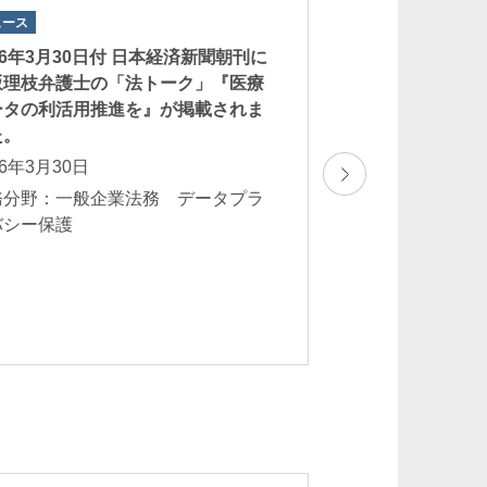
ュース
ニュース
26年3月30日付 日本経済新聞朝刊に
吉田麗子弁護士が、『L
坂理枝弁護士の「法トーク」『医療
Shipping Compara
ータの利活用推進を』が掲載されま
7th Edition］』
た。
本部門の「Shipp
た。
26年3月30日
2026年1月28日
務分野：一般企業法務 データプラ
バシー保護
業務分野：一般企
流・運送