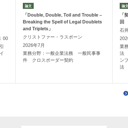
論文
論
「Double, Double, Toil and Trouble –
「
Breaking the Spell of Legal Doublets
回
and Triplets」
石
クリストファー・ラスボーン
：00
20
2026年7月
引
業
イ
業務分野：一般企業法務 一般民事事
法
件 クロスボーダー契約
ン