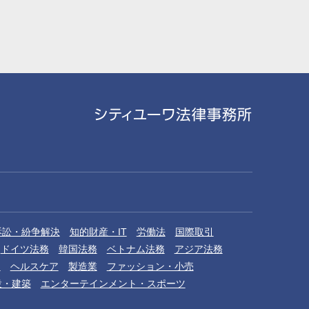
訴訟・紛争解決
知的財産・IT
労働法
国際取引
ドイツ法務
韓国法務
ベトナム法務
アジア法務
品
ヘルスケア
製造業
ファッション・小売
設・建築
エンターテインメント・スポーツ