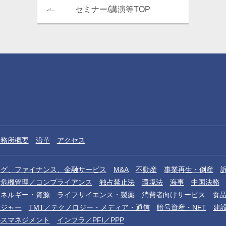
セミナー/講演等TOP
事務所概要
沿革
アクセス
ング、ファイナンス、金融サービス
M&A
不動産
事業再生・倒産
危機管理／コンプライアンス
独占禁止法
環境法
海事
中国法務
エネルギー・資源
ライフサイエンス・製薬
消費者向けサービス
食
レジャー
TMT／テクノロジー・メディア・通信
暗号資産・NFT
建
ルスマネジメント
インフラ／PFI／PPP