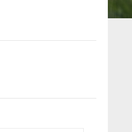
承継、ウェルスマ
インフラ／PFI／PPP
ジメント