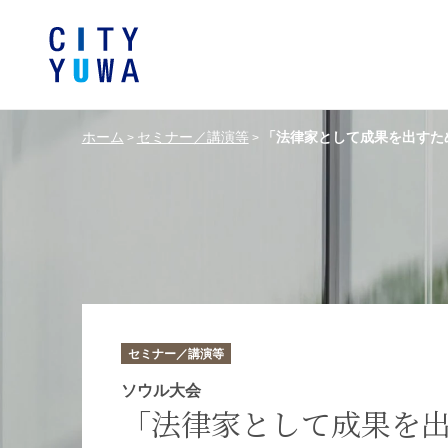
ホーム
セミナー／講演等
「法律家として成果を出すた
>
>
シティユーワ法律事務所につい
シティユーワの特色
論文
条件から探す
バンキング、フ
事務所
著
一般企業法務
弁護士
て
金融サ
中国法令
中国アンチ
訴訟・紛争解決
知的財産
危機管理／コンプライアンス
独占禁
ドイツ法務
韓国
セミナー／講演等
エネルギー・資源
ライフサイエ
ソウル大会
「法律家として成果を
製造業
ファッショ