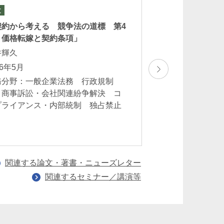
文
セミナー
第103回CY法務セ
契約から考える 競争法の道標 第4
「会社法改正のポ
 価格転嫁と契約条項」
中心に）」
井輝久
豊田祐子
26年5月
2026年5月21日（
務分野：一般企業法務 行政規制
業務分野：一般企
 商事訴訟・会社関連紛争解決 コ
トガバナンス・株
プライアンス・内部統制 独占禁止
法務 M＆A一般
法
関連する論文・著書・ニューズレター
関連するセミナー／講演等