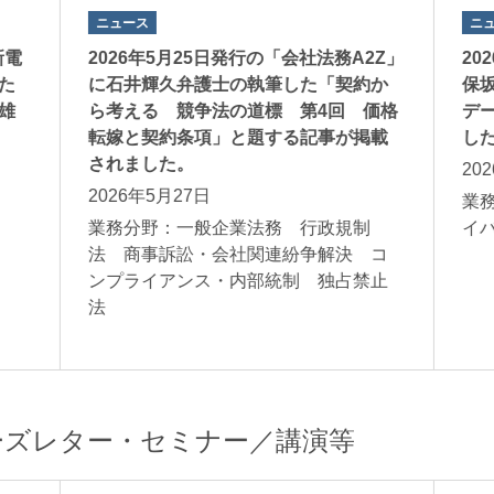
ニュース
ニ
新電
2026年5月25日発行の「会社法務A2Z」
20
た
に石井輝久弁護士の執筆した「契約か
保
雄
ら考える 競争法の道標 第4回 価格
デ
転嫁と契約条項」と題する記事が掲載
し
されました。
20
2026年5月27日
業
ガス
業務分野：一般企業法務 行政規制
イ
法 商事訴訟・会社関連紛争解決 コ
ンプライアンス・内部統制 独占禁止
法
ーズレター・セミナー／講演等