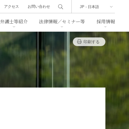
アクセス
お問い合わせ
弁護士等紹介
法律情報／セミナー等
採用情報
印刷する
ーズレター
クセス
判例紹介
不動産
事業再生・倒産
際取引
通商法・経済安全保障
海事
中国法務
ジア法務
マーシャル諸島法務
食品
ヘルスケア
TMT／テクノロジー・メディ
・レジャー
ア・通信