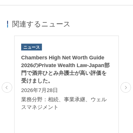
関連するニュース
ニュース
ニ
Chambers High Net Worth Guide
Ch
プ
2026のPrivate Wealth Law-Japan部
20
ト
門で酒井ひとみ弁護士が高い評価を
門
受けました。
受
2026年7月28日
2
業務分野：相続、事業承継、ウェル
業
ル
スマネジメント
ス