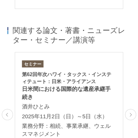
関連する論文・著書・ニューズレ
ター・セミナー／講演等
セミナー
論
ジ
第62回年次ハワイ・タックス・インステ
「L
ィテュート：日米・アライアンス
に関
Pr
日米間における国際的な遺産承継手
で
(J
続き
酒
酒井ひとみ
2
2025年11月2日（日）～5日（水）
業
業務分野：相続、事業承継、ウェル
承
継
スマネジメント