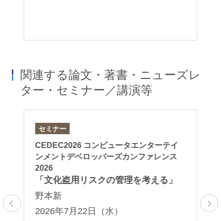
関連する論文・著書・ニューズレ
ター・セミナー／講演等
セミナー
論
CEDEC2026 コンピュータエンターテイ
「L
ンメントデベロッパーズカンファレンス
Di
2026
20
「文化盗用リスクの管理を考える」
栗
野本新
吉
2026年7月22日（水）
2