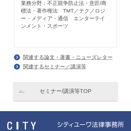
業務分野：不正競争防止法・意匠/商
業
標法・著作権法 TMT／テクノロジ
術
ー・メディア・通信 エンターテイ
ー
ンメント・スポーツ
資
関連する論文・著書・ニューズレター
関連するセミナー／講演等
セミナー/講演等TOP