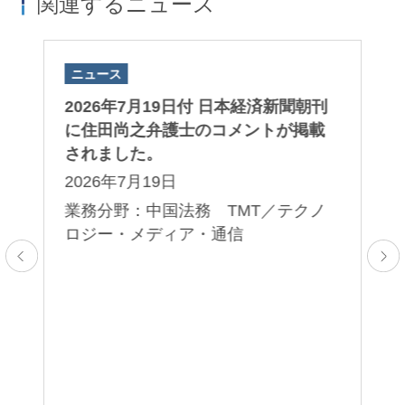
関連するニュース
ニュース
ニ
英
2026年7月19日付 日本経済新聞朝刊
バ
、
に住田尚之弁護士のコメントが掲載
判
ー
されました。
“T
権
Ex
2026年7月19日
部
Ci
業務分野：中国法務 TMT／テクノ
野
デ
ロジー・メディア・通信
害
（
2
業
争