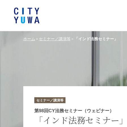
ホーム
セミナー／講演等
「インド法務セミナー」
>
>
シティユーワ法律事務所につい
シティユーワの特色
論文
条件から探す
バンキング、フ
事務所
著
一般企業法務
弁護士
て
金融サ
中国法令
中国アンチ
訴訟・紛争解決
知的財産
危機管理／コンプライアンス
独占禁
ドイツ法務
韓国
セミナー／講演等
エネルギー・資源
ライフサイエ
第98回CY法務セミナー（ウェビナー）
「インド法務セミナー
製造業
ファッショ