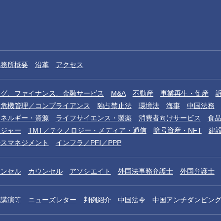
事務所概要
沿革
アクセス
ング、ファイナンス、金融サービス
M&A
不動産
事業再生・倒産
危機管理／コンプライアンス
独占禁止法
環境法
海事
中国法務
エネルギー・資源
ライフサイエンス・製薬
消費者向けサービス
食
レジャー
TMT／テクノロジー・メディア・通信
暗号資産・NFT
建
ルスマネジメント
インフラ／PFI／PPP
ウンセル
カウンセル
アソシエイト
外国法事務弁護士
外国弁護士
／講演等
ニューズレター
判例紹介
中国法令
中国アンチダンピン