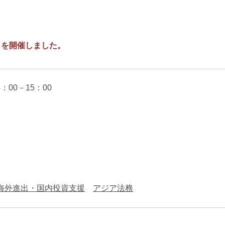
エンターテインメント・スポ
相続、事業
建築
ーツ
ネ
）を開催しました。
：00－15：00
海外進出・国内投資支援
アジア法務