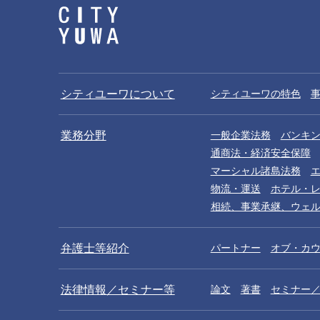
シティユーワについて
シティユーワの特色
業務分野
一般企業法務
バンキ
通商法・経済安全保障
マーシャル諸島法務
物流・運送
ホテル・
相続、事業承継、ウェ
弁護士等紹介
パートナー
オブ・カ
法律情報／セミナー等
論文
著書
セミナー