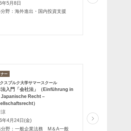
26年5月8日
2025年12月8日
務分野：海外進出・国内投資支援
業務分野：一般企業
スボーダー契約 
ミナー
論文
クスブルク大学サマースクール
「Lexology Panor
法入門「会社法」（Einführung in
Distribution & Ag
 Japanische Recht –
(Japan Chapter)」
ellschaftsrecht）
栗林康幸 武田涼
田涼
弘 酒井夕夏 
26年4月24日(金)
2026年4月
務分野：一般企業法務 M＆A一般
業務分野：ライセ