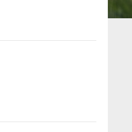
承継、ウェルスマ
インフラ／PFI／PPP
ジメント