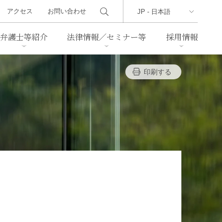
アクセス
お問い合わせ
弁護士等紹介
法律情報／セミナー等
採用情報
印刷する
ーズレター
クセス
判例紹介
不動産
事業再生・倒産
際取引
通商法・経済安全保障
海事
中国法務
ジア法務
マーシャル諸島法務
食品
ヘルスケア
TMT／テクノロジー・メディ
・レジャー
ア・通信