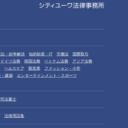
訴訟・紛争解決
知的財産・IT
労働法
国際取引
ドイツ法務
韓国法務
ベトナム法務
アジア法務
品
ヘルスケア
製造業
ファッション・小売
設・建築
エンターテインメント・スポーツ
司法書士
グ
法律用語集