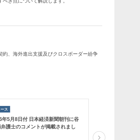
すべき点について解説します。
契約、海外進出支援及びクロスボーダー紛争
ュース
ニュース
26年5月8日付 日本経済新聞朝刊に谷
日本経済新聞社によ
輔弁護士のコメントが掲載されまし
務税務・弁護士調
。
価を得ました。