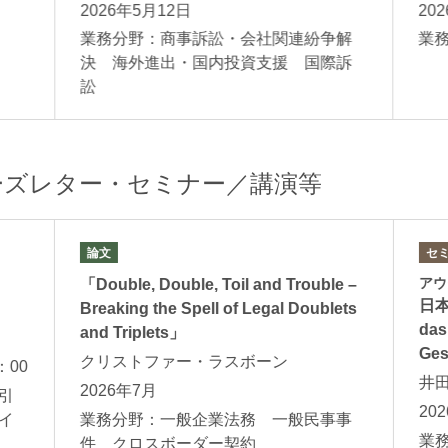
2026年5月12日
20
援
業務分野：商事訴訟・会社関連紛争解
業
決 海外進出・国内投資支援 国際訴
訟
ーズレター・セミナー／講演等
論文
セ
アウ
「Double, Double, Toil and Trouble –
日本
Breaking the Spell of Legal Doublets
das
and Triplets」
Ges
クリストファー・ラスボーン
：00
井
2026年7月
引
20
イ
業務分野：一般企業法務 一般民事事
業
件 クロスボーダー契約