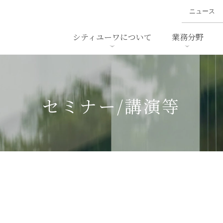
ニュース
シティユーワについて
業務分野
ァイナンス、
概要
書
名前から探す
セミナー/講演等
沿革
ニュ
ア
採用
スタッフ採用
M&A
ービス
セミナー/講演等
ダンピング
法律用語集
・IT
労働法
国
止法
環境法
法務
ベトナム法務
ア
ンス・製薬
消費者向けサービス
」
ン・小売
物流・運送
ホテル