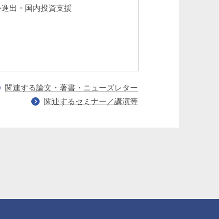
外進出・国内投資支援
導入契約 クロス
約 海外進出・国
援 独占禁止法
関連する論文・著書・ニューズレター
関連するセミナー／講演等