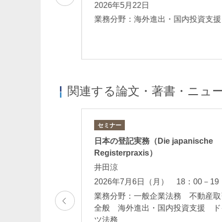
2026年5月22日
出・国内投資支援
業務分野：海外進出・国内投資支
関連する論文・著書・ニュ
セミナー
き経済安全保障問
日本の登記実務（Die japanische
Registerpraxis）
之
井田涼
16：30-17：30
2026年7月6日（月） 18：00－19
ーダー契約 海外
業務分野：一般企業法務 不動産取
 通商法・経済安
全般 海外進出・国内投資支援 ド
ツ法務