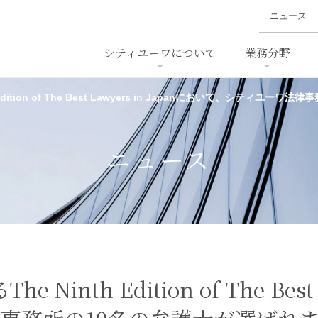
ニュース
シティユーワについて
業務分野
h Edition of The Best Lawyers in Japanにおいて、シティ
ァイナンス、
概要
書
名前から探す
セミナー/講演等
沿革
ニュ
ア
採用
スタッフ採用
M&A
ービス
ニュース
ダンピング
法律用語集
・IT
労働法
国
止法
環境法
法務
ベトナム法務
ア
ンス・製薬
消費者向けサービス
e Ninth Edition of The Best
ン・小売
物流・運送
ホテル