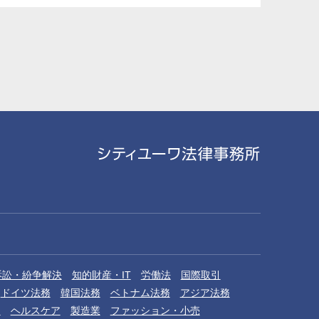
訴訟・紛争解決
知的財産・IT
労働法
国際取引
ドイツ法務
韓国法務
ベトナム法務
アジア法務
品
ヘルスケア
製造業
ファッション・小売