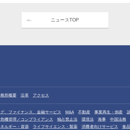
ニュースTOP
事務所概要
沿革
アクセス
ング、ファイナンス、金融サービス
M&A
不動産
事業再生・倒産
危機管理／コンプライアンス
独占禁止法
環境法
海事
中国法務
エネルギー・資源
ライフサイエンス・製薬
消費者向けサービス
食