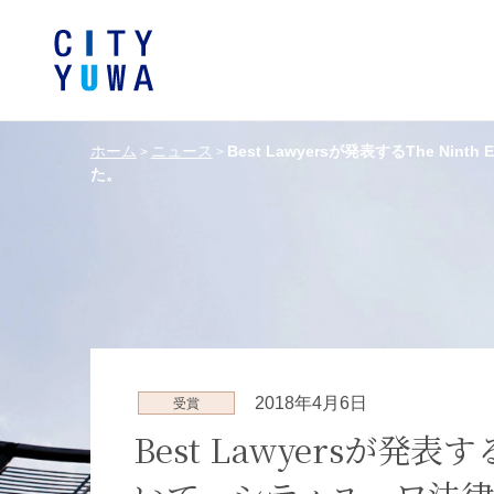
ホーム
ニュース
Best Lawyersが発表するThe Nint
>
>
た。
シティユーワ法律事務所につい
シティユーワの特色
論文
条件から探す
バンキング、フ
事務所
著
一般企業法務
弁護士
て
金融サ
中国法令
中国アンチ
訴訟・紛争解決
知的財産
危機管理／コンプライアンス
独占禁
ドイツ法務
韓国
2018年4月6日
受賞
エネルギー・資源
ライフサイエ
Best Lawyersが発表するTh
製造業
ファッショ