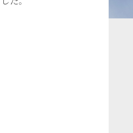
ました。
承継、ウェルスマ
インフラ／PFI／PPP
ジメント