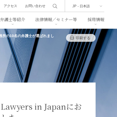
アクセス
お問い合わせ
弁護士等紹介
法律情報／セミナー等
採用情報
ユーワ法律事務所の10名の弁護士が選ばれまし
印刷する
ーズレター
クセス
判例紹介
不動産
事業再生・倒産
際取引
通商法・経済安全保障
海事
中国法務
ジア法務
マーシャル諸島法務
食品
ヘルスケア
 Lawyers in Japanにお
TMT／テクノロジー・メディ
・レジャー
ア・通信