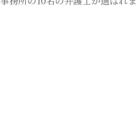
事務所の10名の弁護士が選ばれ
エンターテインメント・スポ
相続、事業
建築
ーツ
ネ