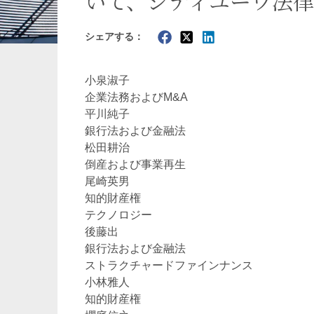
いて、シティユーワ法律
暗号資産・NFT
建設・
シェアする：
小泉淑子
企業法務およびM&A
平川純子
銀行法および金融法
松田耕治
倒産および事業再生
尾崎英男
知的財産権
テクノロジー
後藤出
銀行法および金融法
ストラクチャードファインナンス
小林雅人
知的財産権