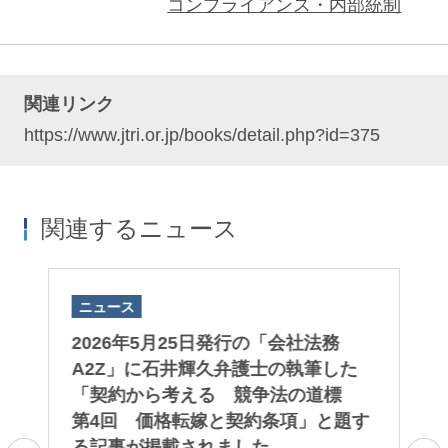
コンプライアンス・内部統制
関連リンク
https://www.jtri.or.jp/books/detail.php?id=375
関連するニュース
ニュース
ニ
院
2026年5月25日発行の「会社法務
石
大
A2Z」に石井輝久弁護士の執筆した
ン
ま
「契約から考える 競争法の道標
プ
第4回 価格転嫁と契約条項」と題す
『
る記事が掲載されました。
紛