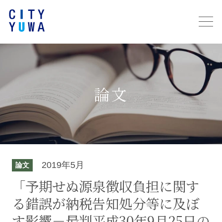
論文
2019年5月
論文
「予期せぬ源泉徴収負担に関す
る錯誤が納税告知処分等に及ぼ
す影響－最判平成30年9月25日の