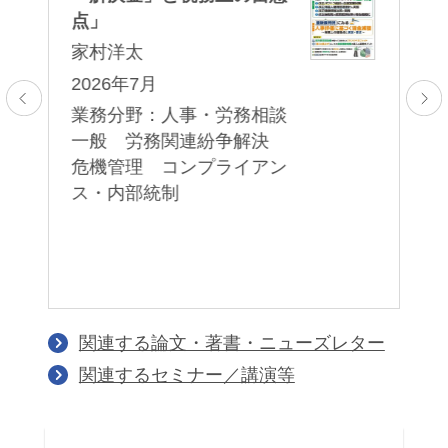
き
法
点」
る
家村洋太
家
2026年7月
0：
2
業務分野：人事・労務相談
16
一般 労務関連紛争解決
商
業
危機管理 コンプライアン
一
務
ス・内部統制
・
ラ
関連する論文・著書・ニューズレター
関連するセミナー／講演等