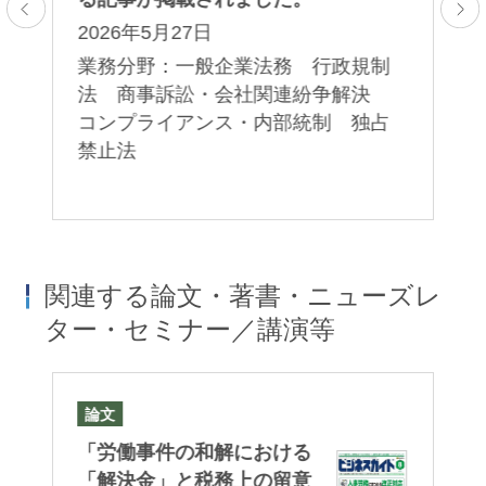
講
2026年5月27日
レ
2
規
業務分野：一般企業法務 行政規制
一
法 商事訴訟・会社関連紛争解決
業
プ
コンプライアンス・内部統制 独占
ー
禁止法
ャ
統
関連する論文・著書・ニューズレ
ター・セミナー／講演等
論文
セ
務
「労働事件の和解における
HR
「
「解決金」と税務上の留意