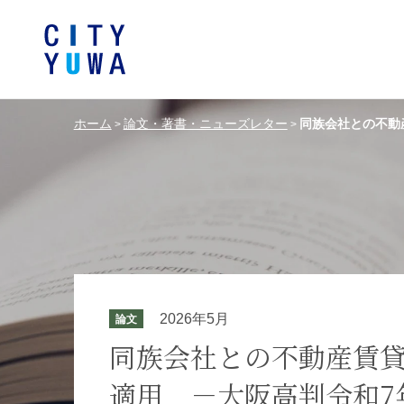
ホーム
論文・著書・ニューズレター
同族会社との不動
>
>
シティユーワ法律事務所につい
シティユーワの特色
論文
条件から探す
バンキング、フ
事務所
著
一般企業法務
弁護士
て
金融サ
中国法令
中国アンチ
訴訟・紛争解決
知的財産
危機管理／コンプライアンス
独占禁
ドイツ法務
韓国
2026年5月
論文
エネルギー・資源
ライフサイエ
同族会社との不動産賃
適用 －大阪高判令和7年
製造業
ファッショ