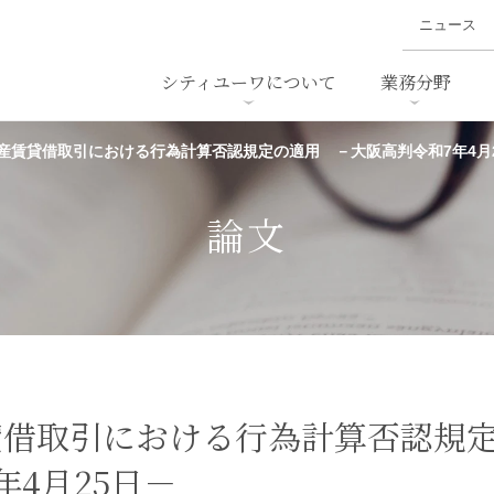
ニュース
シティユーワについて
業務分野
産賃貸借取引における行為計算否認規定の適用 －大阪高判令和7年4月
ァイナンス、
概要
書
名前から探す
セミナー/講演等
沿革
ニュ
ア
採用
スタッフ採用
M&A
ービス
論文
ダンピング
法律用語集
・IT
労働法
国
止法
環境法
法務
ベトナム法務
ア
ンス・製薬
消費者向けサービス
貸借取引における行為計算否認規
4月25日－
ン・小売
物流・運送
ホテル