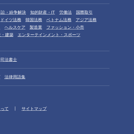
訴訟・紛争解決
知的財産・IT
労働法
国際取引
ドイツ法務
韓国法務
ベトナム法務
アジア法務
品
ヘルスケア
製造業
ファッション・小売
設・建築
エンターテインメント・スポーツ
司法書士
グ
法律用語集
たって
サイトマップ