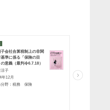
文
論文
国子会社合算税制上の非関
「債務免除条件付
者基準に係る「保険の目
後の条件成就によ
の意義（最判令6.7.18）
課税対象該当性及
の支払った弁護士
田涼子
除（東京地裁令和
24年12月
４日判決・東京高
務分野：税務 保険
１月２５日判決の
武田涼子
2024年5月
業務分野：税務