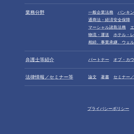
業務分野
一般企業法務
バンキ
通商法・経済安全保障
マーシャル諸島法務
物流・運送
ホテル・
相続、事業承継、ウェ
弁護士等紹介
パートナー
オブ・カ
法律情報／セミナー等
論文
著書
セミナー
プライバシーポリシー