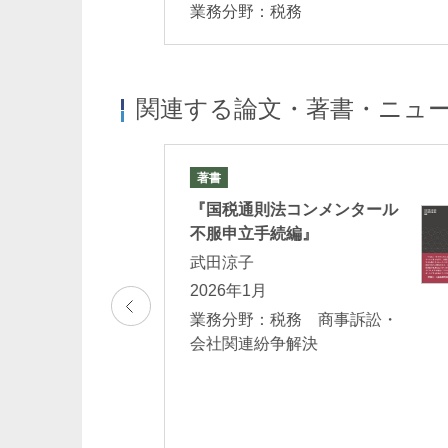
業務分野：税務
関連する論文・著書・ニュ
著書
関連して支払われ
『国税通則法コンメンタール
必要経費該当性～
不服申立手続編』
22日を踏まえて
武田涼子
2026年1月
業務分野：税務 商事訴訟・
会社関連紛争解決
ートガバナンス・
ンプライアンス・