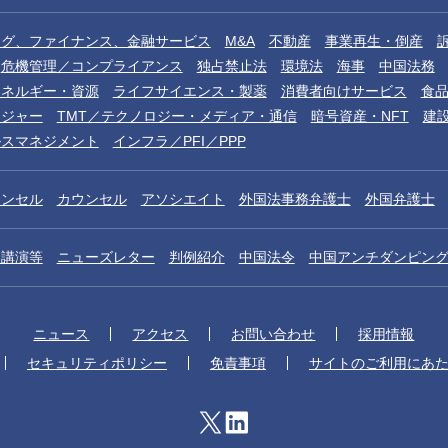
ング、ファイナンス、金融サービス
M&A
不動産
事業再生・倒産
危機管理／コンプライアンス
独占禁止法
環境法
海事
中国法務
エネルギー・資源
ライフサイエンス・製薬
消費者向けサービス
食
レジャー
TMT／テクノロジー・メディア・通信
暗号資産・NFT
建
ルスマネジメント
インフラ／PFI／PPP
ウンセル
カウンセル
アソシエイト
外国法事務弁護士
外国弁護士
／講演等
ニューズレター
判例紹介
中国法令
中国アンチダンピン
ニュース
アクセス
お問い合わせ
採用情報
セキュリティポリシー
免責事項
サイトのご利用にあ