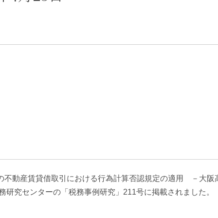
エンターテインメント・スポ
相続、事業
建築
ーツ
ネ
の不動産賃貸借取引における行為計算否認規定の適用 －大阪
税務研究センターの「税務事例研究」211号に掲載されました。