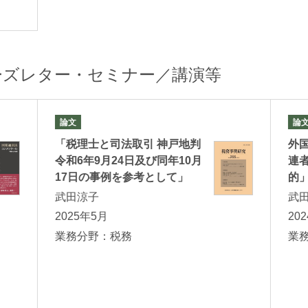
ーズレター・セミナー／講演等
論文
論
「税理士と司法取引 神戸地判
外
令和6年9月24日及び同年10月
連
17日の事例を参考として」
的」
武田涼子
武
2025年5月
20
業務分野：税務
業