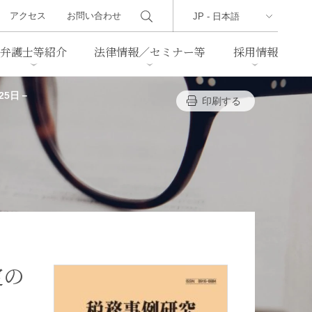
アクセス
お問い合わせ
弁護士等紹介
法律情報／セミナー等
採用情報
25日－
印刷する
ーズレター
クセス
判例紹介
不動産
事業再生・倒産
際取引
通商法・経済安全保障
海事
中国法務
ジア法務
マーシャル諸島法務
食品
ヘルスケア
定の
TMT／テクノロジー・メディ
・レジャー
ア・通信