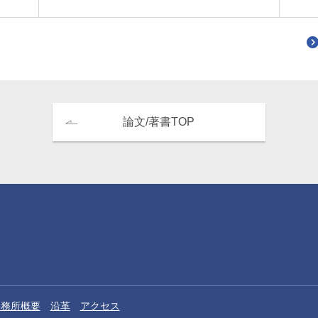
論文/著書TOP
事務所概要
沿革
アクセス