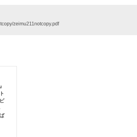
/notcopy/zeimu211notcopy.pdf
』
ト
ビ
い
ば