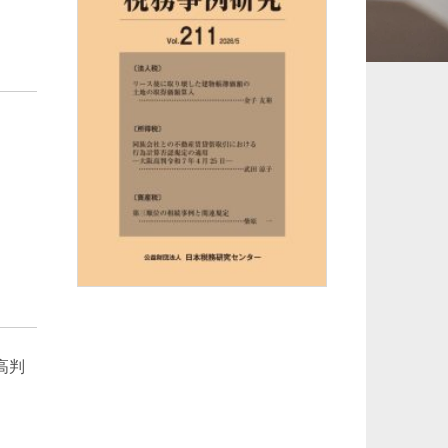
承継、ウェルスマ
インフラ／PFI／PPP
ジメント
高判