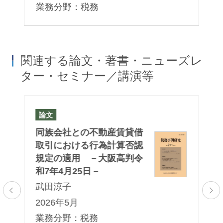
業務分野：税務
関連する論文・著書・ニューズレ
ター・セミナー／講演等
論文
著
わ
同族会社との不動産賃貸借
『
当
取引における行為計算否認
ル
ま
規定の適用 －大阪高判令
武
和7年4月25日－
2
武田涼子
業
2026年5月
訟
業務分野：税務