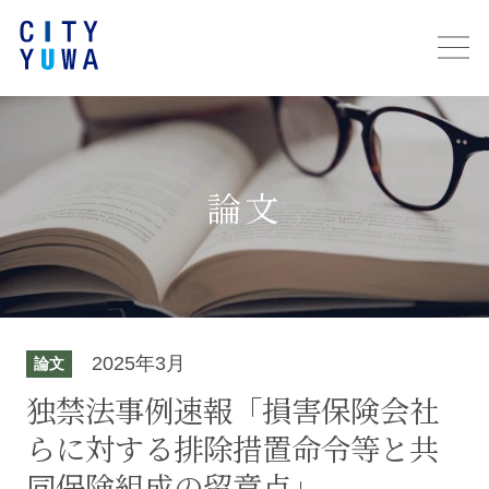
論文
2025年3月
論文
独禁法事例速報「損害保険会社
らに対する排除措置命令等と共
同保険組成の留意点」