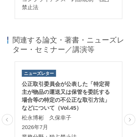
禁止法
関連する論文・著書・ニューズレ
ター・セミナー／講演等
ニューズレター
ニ
公正取引委員会が公表した「⁠特定荷
公
主が物品の運送又は保管を委託する
令
場合等の特定の不公正な取引方法⁠」
再
などについて（Vol.45）
（V
松永博彬 久保幸子
松
2026年7月
2
業務分野：独占禁止法
業