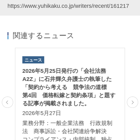
https://www.yuhikaku.co.jp/writers/recent/161217
関連するニュース
ニュース
ニ
刊
2026年5月25日発行の「会社法務
日
A2Z」に石井輝久弁護士の執筆した
法
載
「契約から考える 競争法の道標
い
第4回 価格転嫁と契約条項」と題す
2
る記事が掲載されました。
業
2026年5月27日
ロ
業務分野：一般企業法務 行政規制
法 商事訴訟・会社関連紛争解決
コンプライアンス・内部統制 独占