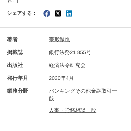
シェアする：
著者
宗形徹也
掲載誌
銀行法務21 855号
出版社
経済法令研究会
発行年月
2020年4月
業務分野
バンキングその他金融取引一
般
人事・労務相談一般