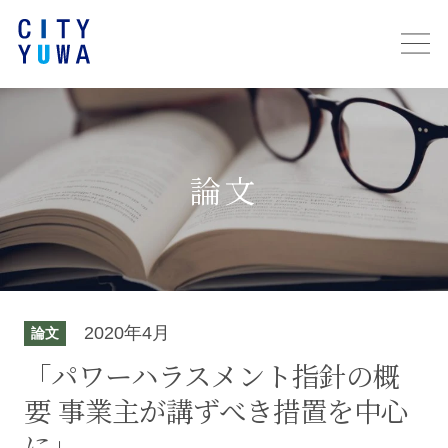
論文
2020年4月
論文
「パワーハラスメント指針の概
要 事業主が講ずべき措置を中心
に」