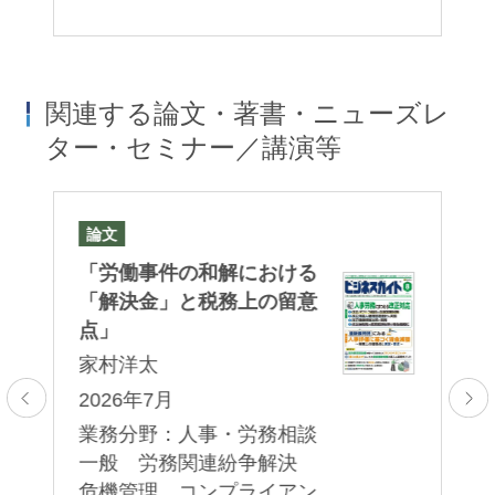
関連する論文・著書・ニューズレ
ター・セミナー／講演等
論文
セ
「労働事件の和解における
HR
時
「
「解決金」と税務上の留意
法
点」
る
家村洋太
家
：
2026年7月
2
業務分野：人事・労務相談
16
労
一般 労務関連紛争解決
業
危機管理 コンプライアン