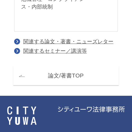
務
ス・内部統制
ラ
関連する論文・著書・ニューズレター
関連するセミナー／講演等
論文/著書TOP