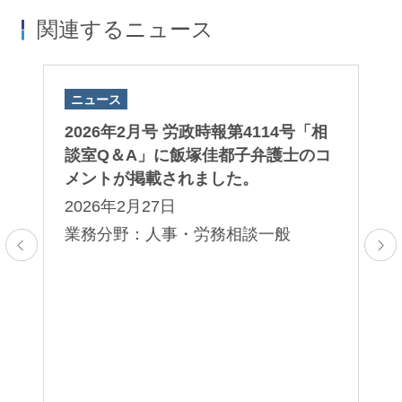
関連するニュース
ニュース
ニ
ト
2026年2月号 労政時報第4114号「相
2
っ
談室Q＆A」に飯塚佳都子弁護士のコ
談
た
メントが掲載されました。
メ
d
2026年2月27日
2
する
業務分野：人事・労務相談一般
業
そ
題
ェ
取