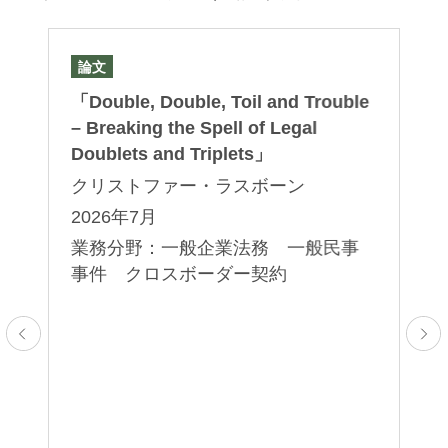
論文
論
）
「Double, Double, Toil and Trouble
非
ー
– Breaking the Spell of Legal
元
Doublets and Triplets」
人
の
クリストファー・ラスボーン
さ
5：
2026年7月
和
業務分野：一般企業法務 一般民事
和
事
事件 クロスボーダー契約
田
2
業
続
ジ