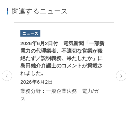
関連するニュース
ニュース
ニ
子版
2026年6月2日付 電気新聞「一部新
2
取
電力の代理業者、不適切な営業が後
A
さ
絶たず／説明義務、果たしたか」に
「
島田雄介弁護士のコメントが掲載さ
第
れました。
る
2026年6月2日
2
レ
プ
業務分野：一般企業法務 電力/ガ
業
ス
法
コ