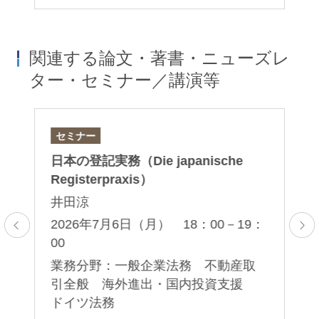
関連する論文・著書・ニューズレ
ター・セミナー／講演等
セミナー
論
日本の登記実務（Die japanische
「D
Registerpraxis）
– 
Do
ブ
井田涼
ク
2026年7月6日（月） 18：00－19：
00
2
プ
業務分野：一般企業法務 不動産取
業
・
引全般 海外進出・国内投資支援
事
ドイツ法務