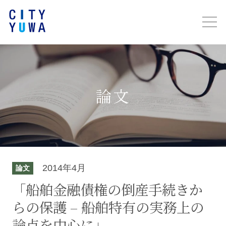
論文
2014年4月
論文
「船舶⾦融債権の倒産⼿続きか
らの保護 – 船舶特有の実務上の
論点を中⼼に」