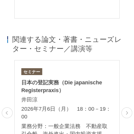
関連する論文・著書・ニューズレ
ター・セミナー／講演等
セミナー
論
日本の登記実務（Die japanische
「D
Registerpraxis）
– 
Do
井田涼
ク
2026年7月6日（月） 18：00－19：
00
2
業務分野：一般企業法務 不動産取
業
テ
引全般 海外進出・国内投資支援
事