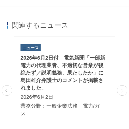
関連するニュース
ニュース
ニ
子版
2026年6月2日付 電気新聞「一部新
2
取
電力の代理業者、不適切な営業が後
A
さ
絶たず／説明義務、果たしたか」に
「
島田雄介弁護士のコメントが掲載さ
第
れました。
る
2026年6月2日
2
レ
プ
業務分野：一般企業法務 電力/ガ
業
ス
法
コ