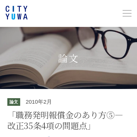
論文
2010年2月
論文
「職務発明報償金のあり方⑤―
改正35条4項の問題点」