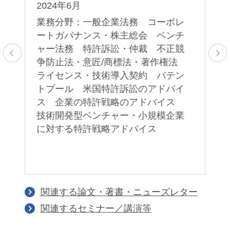
許
2024年6月
ム
業務分野：一般企業法務 コーポレ
５
ートガバナンス・株主総会 ベンチ
ト
ャー法務 特許訴訟・仲裁 不正競
上
争防止法・意匠/商標法・著作権法
2
ライセンス・技術導入契約 パテン
トプール 米国特許訴訟のアドバイ
業
ス 企業の特許戦略のアドバイス
技術開発型ベンチャー・小規模企業
に対する特許戦略アドバイス
関連する論文・著書・ニューズレター
関連するセミナー／講演等