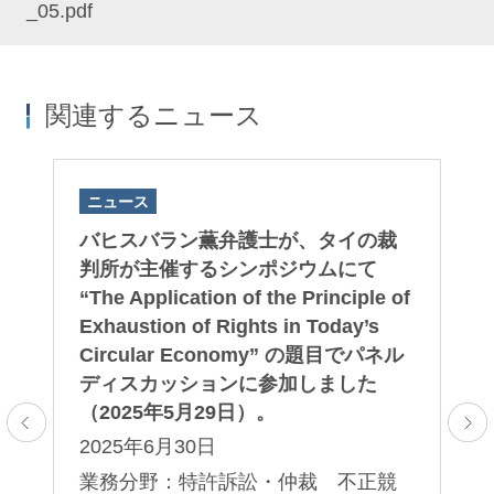
_05.pdf
関連するニュース
ニュース
ニ
英
バヒスバラン薫弁護士が、タイの裁
2
、
判所が主催するシンポジウムにて
ヒ
ー
“The Application of the Principle of
載
権
Exhaustion of Rights in Today’s
2
部
Circular Economy” の題目でパネル
業
野
ディスカッションに参加しました
害
（2025年5月29日）。
2025年6月30日
業務分野：特許訴訟・仲裁 不正競