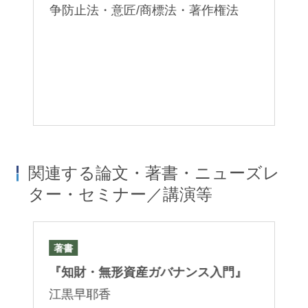
争防止法・意匠/商標法・著作権法
関連する論文・著書・ニューズレ
ター・セミナー／講演等
著書
論
発
『知財・無形資産ガバナンス入門』
「
編
江黒早耶香