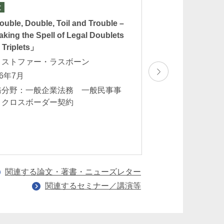
文
ニューズレター
uble, Double, Toil and Trouble –
公正取引委員会相
aking the Spell of Legal Doublets
和６年度相談事例
 Triplets」
売価格拘束禁止の
（Vol.44）
リストファー・ラスボーン
松永博彬 久保
26年7月
2026年6月
務分野：一般企業法務 一般民事事
 クロスボーダー契約
業務分野：独占
関連する論文・著書・ニューズレター
関連するセミナー／講演等