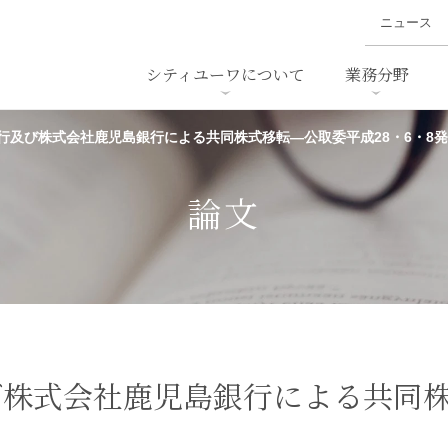
ニュース
シティユーワについて
業務分野
行及び株式会社鹿児島銀行による共同株式移転―公取委平成28・6・8
ァイナンス、
概要
書
名前から探す
セミナー/講演等
沿革
ニュ
ア
採用
スタッフ採用
M&A
ービス
論文
ダンピング
法律用語集
・IT
労働法
国
止法
環境法
法務
ベトナム法務
ア
ンス・製薬
消費者向けサービス
び株式会社鹿児島銀行による共同
ン・小売
物流・運送
ホテル