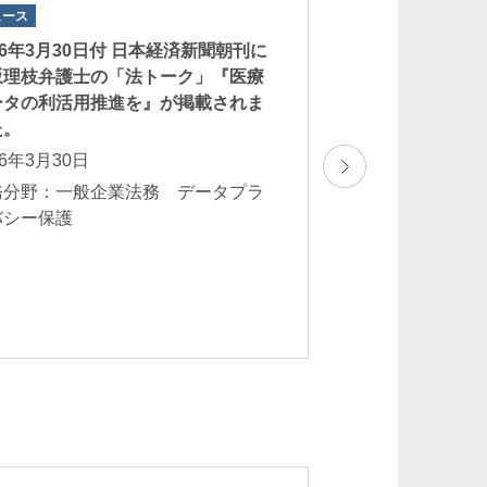
ュース
ニュース
26年3月30日付 日本経済新聞朝刊に
吉田麗子弁護士が、『L
坂理枝弁護士の「法トーク」『医療
Shipping Compara
ータの利活用推進を』が掲載されま
7th Edition］』
た。
本部門の「Shipp
た。
26年3月30日
2026年1月28日
務分野：一般企業法務 データプラ
バシー保護
業務分野：一般企
流・運送