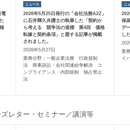
ニュース
ニ
新電
2026年5月25日発行の「会社法務A2Z」
20
た
に石井輝久弁護士の執筆した「契約か
保
雄
ら考える 競争法の道標 第4回 価格
デ
転嫁と契約条項」と題する記事が掲載
し
されました。
20
2026年5月27日
業
ガス
業務分野：一般企業法務 行政規制
イ
法 商事訴訟・会社関連紛争解決 コ
ンプライアンス・内部統制 独占禁止
法
ーズレター・セミナー／講演等