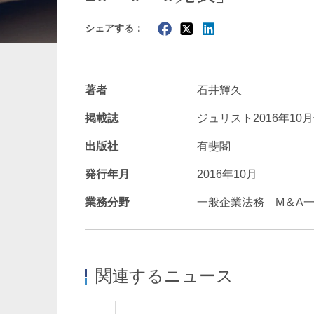
シェアする：
暗号資産・NFT
建設・
著者
石井輝久
掲載誌
ジュリスト2016年10月
出版社
有斐閣
発行年月
2016年10月
業務分野
一般企業法務
M＆A
関連するニュース