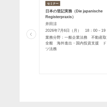
セミナー
めぐる諸問題
日本の登記実務（Die japanische
Registerpraxis）
井田涼
2026年7月6日（月） 18：00－19
法務 バンキング
業務分野：一般企業法務 不動産取
 仕組みファイナ
全般 海外進出・国内投資支援 ド
ンス・資産流動
ツ法務
ァイナンス 債権