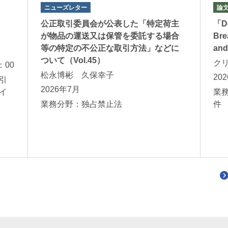
ニューズレター
論
公正取引委員会が公表した「⁠特定荷主
「Do
が物品の運送又は保管を委託する場合
Bre
等の特定の不公正な取引方法⁠」などに
and
ついて（Vol.45）
ク
：00
松永博彬 久保幸子
20
引
2026年7月
イ
業
業務分野：独占禁止法
件