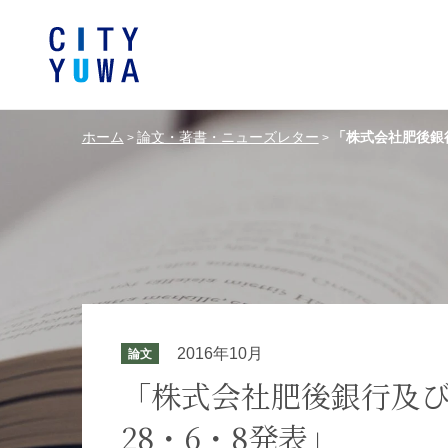
ホーム
論文・著書・ニューズレター
「株式会社肥後銀
>
>
シティユーワ法律事務所につい
シティユーワの特色
論文
条件から探す
バンキング、フ
事務所
著
一般企業法務
弁護士
て
金融サ
中国法令
中国アンチ
訴訟・紛争解決
知的財産
危機管理／コンプライアンス
独占禁
ドイツ法務
韓国
2016年10月
論文
エネルギー・資源
ライフサイエ
「株式会社肥後銀行及
28・6・8発表」
製造業
ファッショ