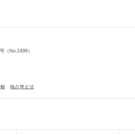
エンターテインメント・スポ
相続、事業
建築
ーツ
ネ
号（No.1498）
一般
独占禁止法