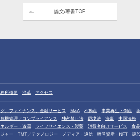
論文/著書TOP
事務所概要
沿革
アクセス
ング、ファイナンス、金融サービス
M&A
不動産
事業再生・倒産
危機管理／コンプライアンス
独占禁止法
環境法
海事
中国法務
エネルギー・資源
ライフサイエンス・製薬
消費者向けサービス
食
レジャー
TMT／テクノロジー・メディア・通信
暗号資産・NFT
建