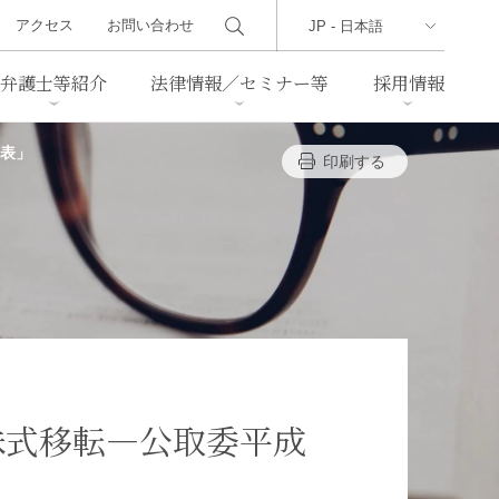
アクセス
お問い合わせ
弁護士等紹介
法律情報／セミナー等
採用情報
発表」
印刷する
ーズレター
クセス
判例紹介
不動産
事業再生・倒産
際取引
通商法・経済安全保障
海事
中国法務
ジア法務
マーシャル諸島法務
食品
ヘルスケア
株式移転―公取委平成
TMT／テクノロジー・メディ
・レジャー
ア・通信