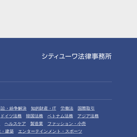
訴訟・紛争解決
知的財産・IT
労働法
国際取引
ドイツ法務
韓国法務
ベトナム法務
アジア法務
品
ヘルスケア
製造業
ファッション・小売
設・建築
エンターテインメント・スポーツ