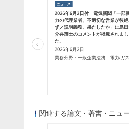
ニュース
 「会社法務A2Z」に
2026年6月2日付 電気新聞「一部
筆した「ダークパ
力の代理業者、不適切な営業が後絶
法についての記事
ず／説明義務、果たしたか」に島田
介弁護士のコメントが掲載されまし
た。
2026年6月2日
法務 行政規制
ス・内部統制 Eコ
業務分野：一般企業法務 電力/
関連する論文・著書・ニュ