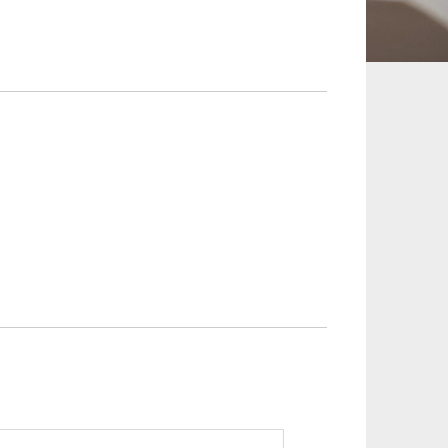
承継、ウェルスマ
インフラ／PFI／PPP
ジメント