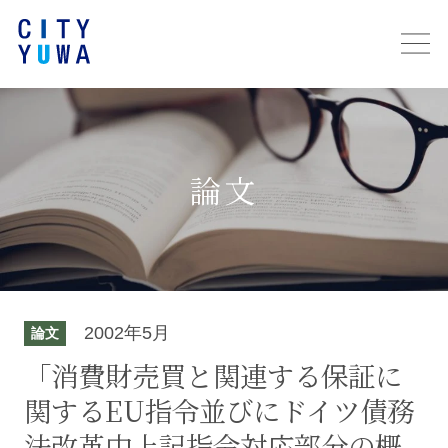
論文
2002年5月
論文
「消費財売買と関連する保証に
関するEU指令並びにドイツ債務
法改革中上記指令対応部分の概