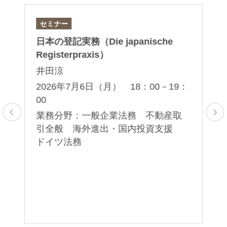
セミナー
論
）
日本の登記実務（Die japanische
「D
Registerpraxis）
– 
Do
井田涼
ク
00
2026年7月6日（月） 18：00－19：
00
2
海
業務分野：一般企業法務 不動産取
業
引全般 海外進出・国内投資支援
事
ドイツ法務