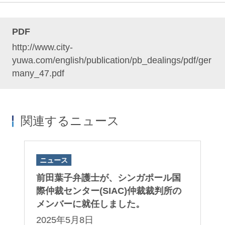
PDF
http://www.city-
yuwa.com/english/publication/pb_dealings/pdf/ger
many_47.pdf
関連するニュース
ニュース
ニ
s
前田葉子弁護士が、シンガポール国
前
士、
際仲裁センター(SIAC)仲裁裁判所の
弁
メンバーに就任しました。
緑
M
2025年5月8日