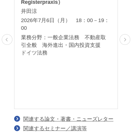
―
S
Registerpraxis）
と
S
井田涼
前
2026年7月6日（月） 18：00－19：
2
00
11
業務分野：一般企業法務 不動産取
：
業
引全般 海外進出・国内投資支援
ドイツ法務
関
・
差
解
イ
関連する論文・著書・ニューズレター
関連するセミナー／講演等