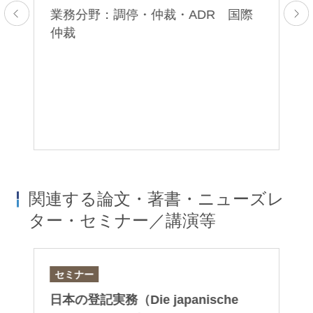
ive
“J
業務分野：調停・仲裁・ADR 国際
ye
仲裁
さ
Ar
れ
2
際
業
関連する論文・著書・ニューズレ
ター・セミナー／講演等
セミナー
セ
日本の登記実務（Die japanische
S