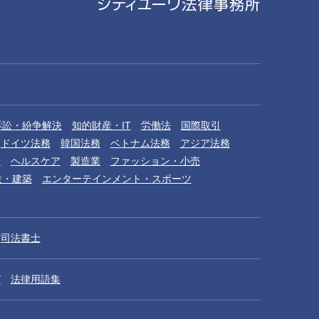
訴訟・紛争解決
知的財産・IT
労働法
国際取引
ドイツ法務
韓国法務
ベトナム法務
アジア法務
品
ヘルスケア
製造業
ファッション・小売
設・建築
エンターテインメント・スポーツ
司法書士
グ
法律用語集