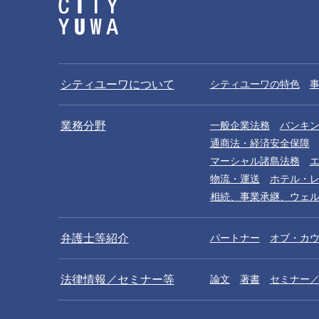
シティユーワについて
シティユーワの特色
業務分野
一般企業法務
バンキ
通商法・経済安全保障
マーシャル諸島法務
物流・運送
ホテル・
相続、事業承継、ウェ
弁護士等紹介
パートナー
オブ・カ
法律情報／セミナー等
論文
著書
セミナー