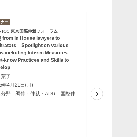
ミナー
セミナー
25 ICC 東京国際仲裁フォーラム
第100回記念CY法務
 from In House lawyers to
「企業の法務担当
itrators – Spotlight on various
判上の和解手続へ
ms including Interim Measures:
て 元裁判官から
t-know Practices and Skills to
大竹たかし
elop
2025年4月17日（
田葉子
00（受付開始13：
25年4月21日(月)
業務分野：一般企
務分野：調停・仲裁・ADR 国際仲
紛争解決 一般民
裁
裁・ADR 大型不
訟 商事訴訟・会
務関連紛争解決 
内部統制