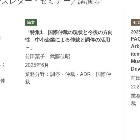
ーズレター・セミナー／講演等
論文
セ
20
「特集1 国際仲裁の現状と今後の方向
新
FAQ
性－中小企業による仲裁と調停の活用
Arb
－」
ite
前田葉子 武藤佳昭
Mus
1：
2025年6月
Dev
業務分野：調停・仲裁・ADR 国際仲
前
際仲
裁
20
業