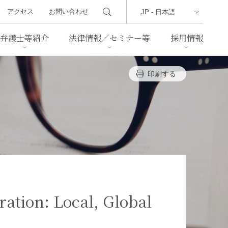
アクセス
お問い合わせ
弁護士等紹介
法律情報／セミナー等
採用情報
”
印刷する
ーズレター
クセス
判例紹介
不動産
事業再生・倒産
際取引
通商法・経済安全保障
海事
中国法務
ジア法務
マーシャル諸島法務
食品
ヘルスケア
ation: Local, Global
TMT／テクノロジー・メディ
・レジャー
ア・通信