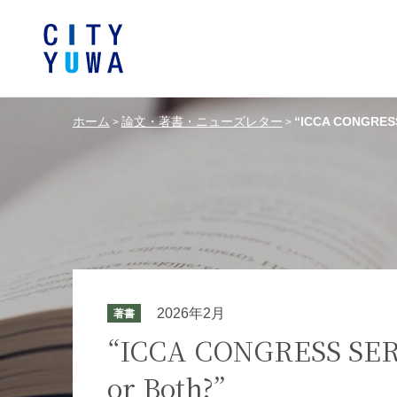
ホーム
論文・著書・ニューズレター
“ICCA CONGRESS S
>
>
シティユーワ法律事務所につい
シティユーワの特色
論文
条件から探す
バンキング、フ
事務所
著
一般企業法務
弁護士
て
金融サ
中国法令
中国アンチ
訴訟・紛争解決
知的財産
危機管理／コンプライアンス
独占禁
ドイツ法務
韓国
2026年2月
著書
エネルギー・資源
ライフサイエ
“ICCA CONGRESS SERIES
or Both?”
製造業
ファッショ