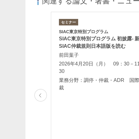
関連する論文・著書・ニュ
セミナー
ー（ウェビナー）
SIAC東京特別プログラム
わかる テナント賃
SIAC東京特別プログラム 初披露- 
き」
SIAC仲裁規則日本語版を読む
裕
前田葉子
火）15：00－16：
2026年4月20日（月） 09：30－1
30
法務 不動産取引
業務分野：調停・仲裁・ADR 国
争解決 一般民事
裁
ADR