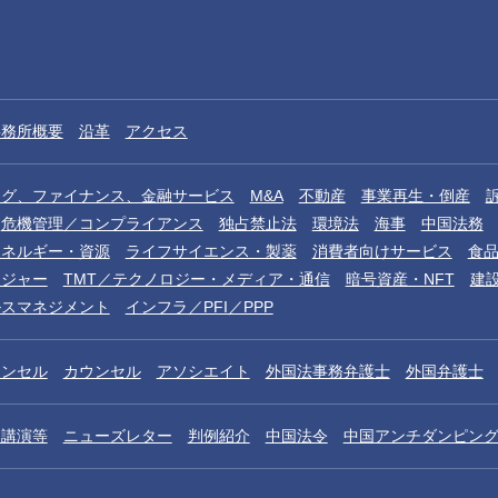
事務所概要
沿革
アクセス
ング、ファイナンス、金融サービス
M&A
不動産
事業再生・倒産
危機管理／コンプライアンス
独占禁止法
環境法
海事
中国法務
エネルギー・資源
ライフサイエンス・製薬
消費者向けサービス
食
レジャー
TMT／テクノロジー・メディア・通信
暗号資産・NFT
建
ルスマネジメント
インフラ／PFI／PPP
ウンセル
カウンセル
アソシエイト
外国法事務弁護士
外国弁護士
／講演等
ニューズレター
判例紹介
中国法令
中国アンチダンピン