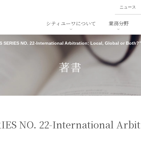
ニュース
シティユーワについて
業務分野
ERIES NO. 22-International Arbitration: Local, Global or Both?
ァイナンス、
概要
書
名前から探す
セミナー/講演等
沿革
ニュ
ア
採用
スタッフ採用
M&A
ービス
著書
ダンピング
法律用語集
・IT
労働法
国
止法
環境法
法務
ベトナム法務
ア
ンス・製薬
消費者向けサービス
 NO. 22-International Arbitr
ン・小売
物流・運送
ホテル