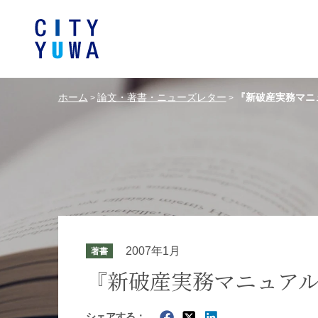
ホーム
論文・著書・ニューズレター
『新破産実務マニ
>
>
シティユーワ法律事務所につい
シティユーワの特色
論文
条件から探す
バンキング、フ
事務所
著
一般企業法務
弁護士
て
金融サ
中国法令
中国アンチ
訴訟・紛争解決
知的財産
危機管理／コンプライアンス
独占禁
ドイツ法務
韓国
2007年1月
著書
エネルギー・資源
ライフサイエ
『新破産実務マニュア
製造業
ファッショ
シェアする：