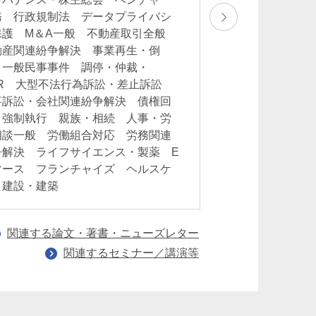
務 行政規制法 データプライバシ
保護 M＆A一般 不動産取引全般
動産関連紛争解決 事業再生・倒
 一般民事事件 調停・仲裁・
DR 大型不法行為訴訟・差止訴訟
事訴訟・会社関連紛争解決 債権回
・強制執行 親族・相続 人事・労
相談一般 労働組合対応 労務関連
争解決 ライフサイエンス・製薬 E
マース フランチャイズ ヘルスケ
 建設・建築
関連する論文・著書・ニューズレター
関連するセミナー／講演等