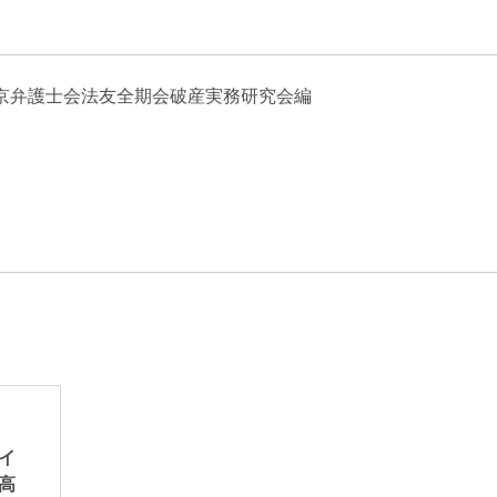
エンターテインメント・スポ
相続、事業
建築
ーツ
ネ
京弁護士会法友全期会破産実務研究会編
イ
高