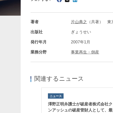
暗号資産・NFT
建設・
著者
片山典之
（共著） 東
出版社
ぎょうせい
発行年月
2007年1月
業務分野
事業再生・倒産
関連するニュース
ニュース
澤野正明弁護士が破産者株式会社ク
ンアッシュの破産管財人として、最