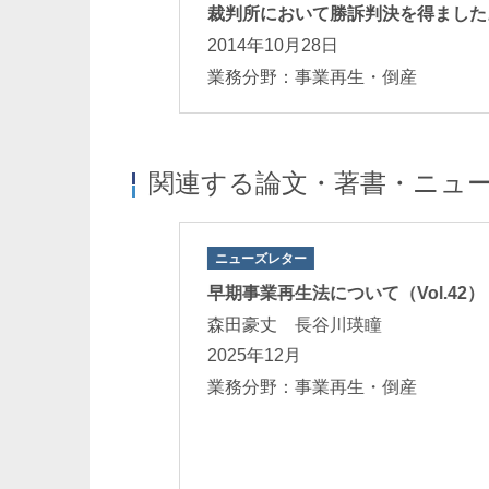
裁判所において勝訴判決を得ました
2014年10月28日
業務分野：事業再生・倒産
関連する論文・著書・ニュ
ニューズレター
産管財人の債権調
早期事業再生法について（Vol.42）
ほか編著）」
森田豪丈 長谷川瑛瞳
2025年12月
業務分野：事業再生・倒産
法務 事業再生・
為訴訟・差止訴訟
行