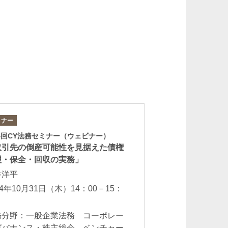
ミナー
著書
4回CY法務セミナー（ウェビナー）
『金融機関からみ
取引先の倒産可能性を見据えた債権
生・企業倒産』
理・保全・回収の実務」
田汲幸弘 朝田規
谷洋平
秀幸 並河宏郷 
古川和典 森田
24年10月31日（木）14：00－15：
2022年3月
務分野：一般企業法務 コーポレー
業務分野：事業再
ガバナンス・株主総会 ベンチャー