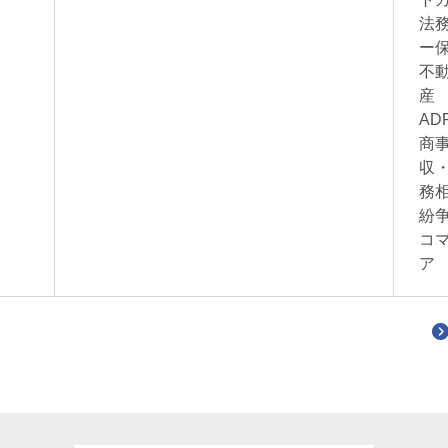
法
ー
不
産
A
商
収
務
紛
コ
ア