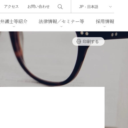
アクセス
お問い合わせ
弁護士等紹介
法律情報／セミナー等
採用情報
印刷する
ーズレター
クセス
判例紹介
不動産
事業再生・倒産
際取引
通商法・経済安全保障
海事
中国法務
ジア法務
マーシャル諸島法務
食品
ヘルスケア
TMT／テクノロジー・メディ
・レジャー
ア・通信