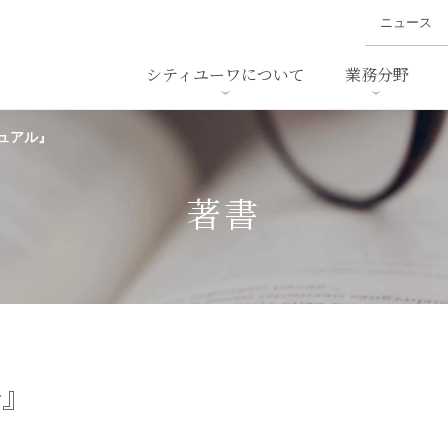
ニュース
シティユーワについて
業務分野
ュアル』
ァイナンス、
概要
書
名前から探す
セミナー/講演等
沿革
ニュ
ア
採用
スタッフ採用
M&A
ービス
著書
ダンピング
法律用語集
・IT
労働法
国
止法
環境法
法務
ベトナム法務
ア
ンス・製薬
消費者向けサービス
ル』
ン・小売
物流・運送
ホテル