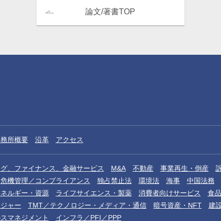
論文/著書TOP
事務所概要
沿革
アクセス
ング、ファイナンス、金融サービス
M&A
不動産
事業再生・倒産
危機管理／コンプライアンス
独占禁止法
環境法
海事
中国法務
エネルギー・資源
ライフサイエンス・製薬
消費者向けサービス
食
レジャー
TMT／テクノロジー・メディア・通信
暗号資産・NFT
建
ルスマネジメント
インフラ／PFI／PPP