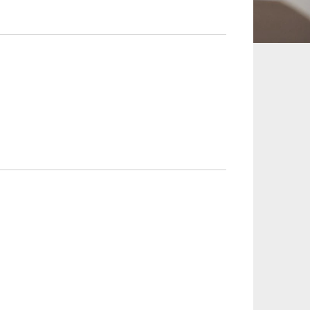
承継、ウェルスマ
インフラ／PFI／PPP
ジメント