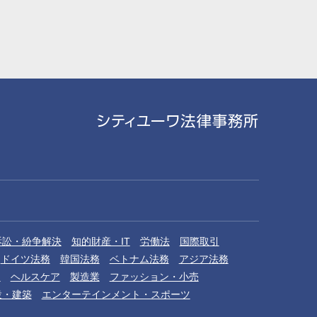
訴訟・紛争解決
知的財産・IT
労働法
国際取引
ドイツ法務
韓国法務
ベトナム法務
アジア法務
品
ヘルスケア
製造業
ファッション・小売
設・建築
エンターテインメント・スポーツ