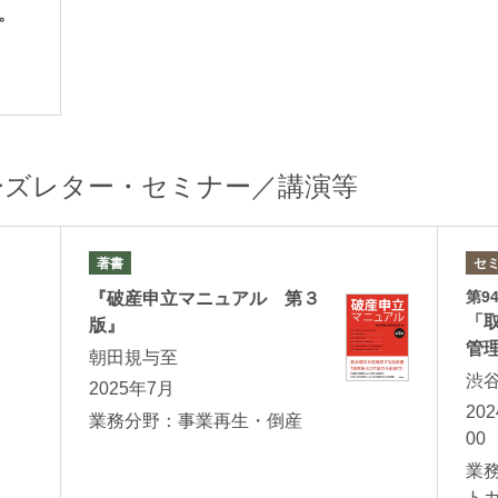
。
ーズレター・セミナー／講演等
著書
セ
第9
『破産申立マニュアル 第３
「
版』
管
朝田規与至
渋
2025年7月
20
業務分野：事業再生・倒産
00
業
ト