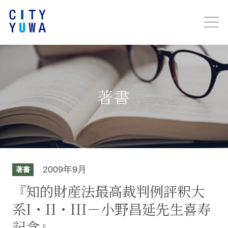
著書
2009年9月
著書
『知的財産法最高裁判例評釈大
系I・II・III－小野昌延先生喜寿
記念』