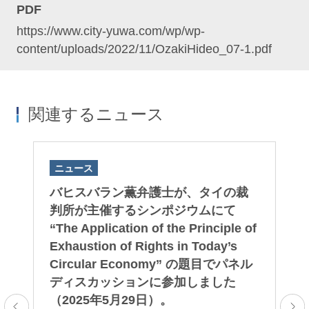
PDF
https://www.city-yuwa.com/wp/wp-
content/uploads/2022/11/OzakiHideo_07-1.pdf
関連するニュース
ニュース
ニ
英
バヒスバラン薫弁護士が、タイの裁
2
、
判所が主催するシンポジウムにて
ヒ
ー
“The Application of the Principle of
載
権
Exhaustion of Rights in Today’s
2
部
Circular Economy” の題目でパネル
業
野
ディスカッションに参加しました
害
（2025年5月29日）。