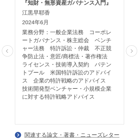
発
『知財・無形資産ガバナンス入門』
「
編
江黒早耶香
許
2024年6月
ム
業務分野：一般企業法務 コーポレ
５
ートガバナンス・株主総会 ベンチ
ト
ャー法務 特許訴訟・仲裁 不正競
上
争防止法・意匠/商標法・著作権法
2
ライセンス・技術導入契約 パテン
トプール 米国特許訴訟のアドバイ
業
ス 企業の特許戦略のアドバイス
技術開発型ベンチャー・小規模企業
に対する特許戦略アドバイス
関連する論文・著書・ニューズレター