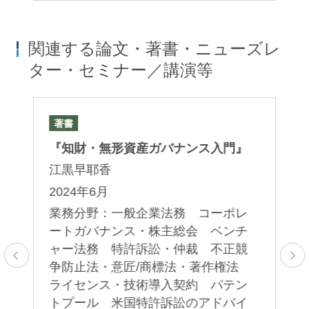
関連する論文・著書・ニューズレ
ター・セミナー／講演等
著書
論
発
『知財・無形資産ガバナンス入門』
「
編
江黒早耶香
許
2024年6月
ム
業務分野：一般企業法務 コーポレ
５
ートガバナンス・株主総会 ベンチ
ト
ャー法務 特許訴訟・仲裁 不正競
上
争防止法・意匠/商標法・著作権法
2
ライセンス・技術導入契約 パテン
トプール 米国特許訴訟のアドバイ
業