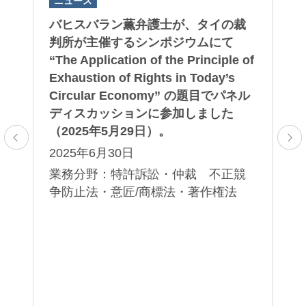
ニュース
ニ
英
バヒスバラン薫弁護士が、タイの裁
2
、
判所が主催するシンポジウムにて
ヒ
ー
“The Application of the Principle of
載
権
Exhaustion of Rights in Today’s
2
部
Circular Economy” の題目でパネル
業
野
ディスカッションに参加しました
害
（2025年5月29日）。
2025年6月30日
業務分野：特許訴訟・仲裁 不正競
争防止法・意匠/商標法・著作権法