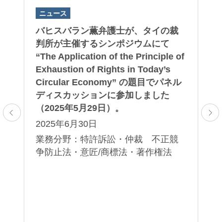
ニュース
ニ
英
バヒスバラン薫弁護士が、タイの裁
2
、
判所が主催するシンポジウムにて
ヒ
ー
“The Application of the Principle of
載
権
Exhaustion of Rights in Today’s
2
部
Circular Economy” の題目でパネル
業
野
ディスカッションに参加しました
害
（2025年5月29日）。
2025年6月30日
業務分野：特許訴訟・仲裁 不正競
争防止法・意匠/商標法・著作権法