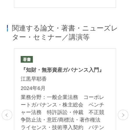
関連する論文・著書・ニューズレ
ター・セミナー／講演等
著書
論
発
『知財・無形資産ガバナンス入門』
「
編
江黒早耶香
許
2024年6月
ム
業務分野：一般企業法務 コーポレ
５
ートガバナンス・株主総会 ベンチ
ト
ャー法務 特許訴訟・仲裁 不正競
上
争防止法・意匠/商標法・著作権法
2
ライセンス・技術導入契約 パテン