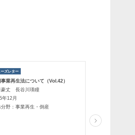
ューズレター
著書
事業再生法について（Vol.42）
『破産申立マニュ
版』
田豪丈 長谷川瑛瞳
朝田規与至
25年12月
2025年7月
務分野：事業再生・倒産
業務分野：事業再