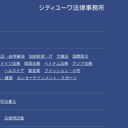
訴訟・紛争解決
知的財産・IT
労働法
国際取引
ドイツ法務
韓国法務
ベトナム法務
アジア法務
品
ヘルスケア
製造業
ファッション・小売
設・建築
エンターテインメント・スポーツ
司法書士
グ
法律用語集