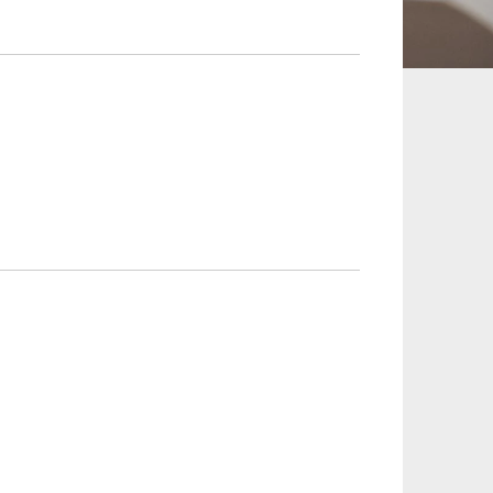
承継、ウェルスマ
インフラ／PFI／PPP
ジメント