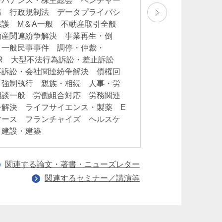
ガバナンス・株主総会 ベンチャー
務 行政規制法 データプライバシ
保護 M＆A一般 不動産取引全般
動産関連紛争解決 事業再生・倒
 一般民事事件 調停・仲裁・
DR 大型不法行為訴訟・差止訴訟
事訴訟・会社関連紛争解決 債権回
・強制執行 親族・相続 人事・労
相談一般 労働組合対応 労務関連
争解決 ライフサイエンス・製薬 E
マース フランチャイズ ヘルスケ
 建設・建築
関連する論文・著書・ニューズレター
関連するセミナー／講演等