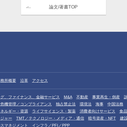
論文/著書TOP
事務所概要
沿革
アクセス
ング、ファイナンス、金融サービス
M&A
不動産
事業再生・倒産
危機管理／コンプライアンス
独占禁止法
環境法
海事
中国法務
エネルギー・資源
ライフサイエンス・製薬
消費者向けサービス
食
レジャー
TMT／テクノロジー・メディア・通信
暗号資産・NFT
建
ルスマネジメント
インフラ／PFI／PPP