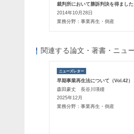
裁判所において勝訴判決を得ました
2014年10月28日
業務分野：事業再生・倒産
関連する論文・著書・ニュ
ニューズレター
産管財人の債権調
早期事業再生法について（Vol.42）
ほか編著）」
森田豪丈 長谷川瑛瞳
2025年12月
業務分野：事業再生・倒産
法務 事業再生・
為訴訟・差止訴訟
行