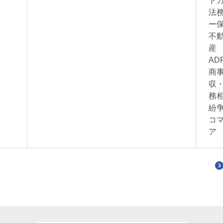
ト
法
ー
不
産
A
商
収
務
紛
コ
ア