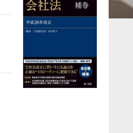
承継、ウェルスマ
インフラ／PFI／PPP
ジメント