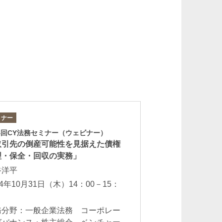
ミナー
著書
4回CY法務セミナー（ウェビナー）
『金融機関からみ
取引先の倒産可能性を見据えた債権
生・企業倒産』
理・保全・回収の実務」
田汲幸弘 朝田規
谷洋平
秀幸 並河宏郷 
古川和典 森田
24年10月31日（木）14：00－15：
2022年3月
務分野：一般企業法務 コーポレー
業務分野：事業再