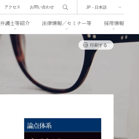
アクセス
お問い合わせ
弁護士等紹介
法律情報／セミナー等
採用情報
印刷する
ーズレター
クセス
判例紹介
不動産
事業再生・倒産
際取引
通商法・経済安全保障
海事
中国法務
ジア法務
マーシャル諸島法務
食品
ヘルスケア
TMT／テクノロジー・メディ
・レジャー
ア・通信