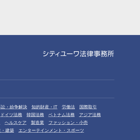
訴訟・紛争解決
知的財産・IT
労働法
国際取引
ドイツ法務
韓国法務
ベトナム法務
アジア法務
品
ヘルスケア
製造業
ファッション・小売
設・建築
エンターテインメント・スポーツ