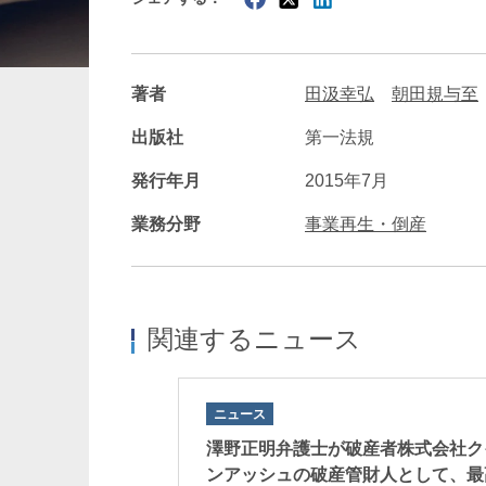
暗号資産・NFT
建設・
著者
田汲幸弘
朝田規与至
出版社
第一法規
発行年月
2015年7月
業務分野
事業再生・倒産
関連するニュース
ニュース
澤野正明弁護士が破産者株式会社ク
ンアッシュの破産管財人として、最