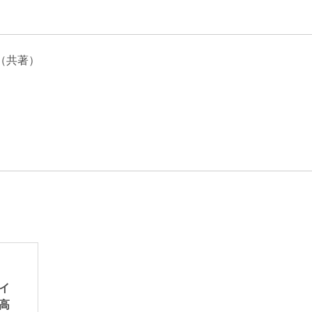
エンターテインメント・スポ
相続、事業
建築
ーツ
ネ
（共著）
イ
高