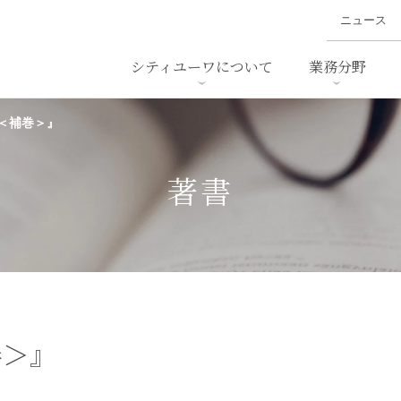
ニュース
シティユーワについて
業務分野
＜補巻＞』
ァイナンス、
概要
書
名前から探す
セミナー/講演等
沿革
ニュ
ア
採用
スタッフ採用
M&A
ービス
著書
ダンピング
法律用語集
・IT
労働法
国
止法
環境法
法務
ベトナム法務
ア
ンス・製薬
消費者向けサービス
巻＞』
ン・小売
物流・運送
ホテル