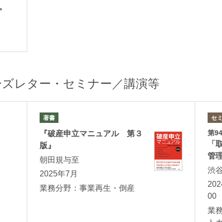
。
ーズレター・セミナー／講演等
著書
セ
第9
『破産申立マニュアル 第３
「
版』
管
朝田規与至
渋
2025年7月
20
業務分野：事業再生・倒産
00
業