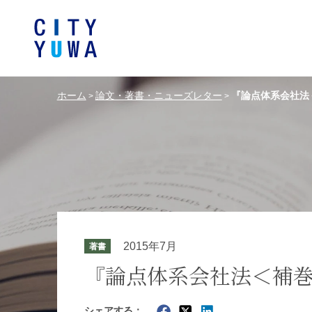
ホーム
論文・著書・ニューズレター
『論点体系会社法
>
>
シティユーワ法律事務所につい
シティユーワの特色
論文
条件から探す
バンキング、フ
事務所
著
一般企業法務
弁護士
て
金融サ
中国法令
中国アンチ
訴訟・紛争解決
知的財産
危機管理／コンプライアンス
独占禁
ドイツ法務
韓国
2015年7月
著書
エネルギー・資源
ライフサイエ
『論点体系会社法＜補
製造業
ファッショ
シェアする：