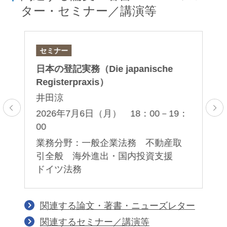
ター・セミナー／講演等
セミナー
セ
実
日本の登記実務（Die japanische
法
中
Registerpraxis）
術
井田涼
鹿
2026年7月6日（月） 18：00－19：
2
5：
00
30
業務分野：一般企業法務 不動産取
業
産
引全般 海外進出・国内投資支援
関
ドイツ法務
関連する論文・著書・ニューズレター
関連するセミナー／講演等