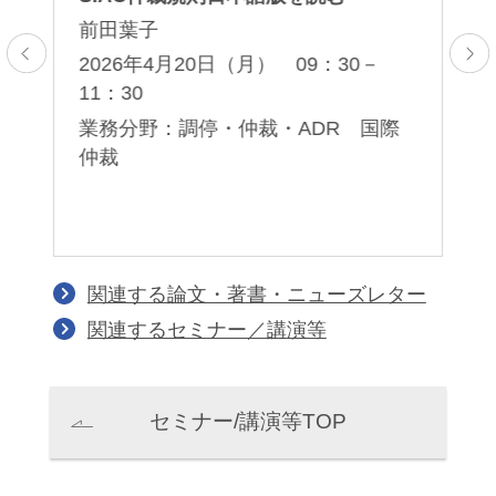
前田葉子
前
2026年4月20日（月） 09：30－
2
11：30
業
業務分野：調停・仲裁・ADR 国際
仲裁
関連する論文・著書・ニューズレター
関連するセミナー／講演等
セミナー/講演等TOP