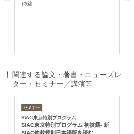
ye
仲裁
さ
Ar
れ
2
際
業
関連する論文・著書・ニューズレ
ター・セミナー／講演等
セミナー
著
け
SIAC東京特別プログラム
“I
SIAC東京特別プログラム 初披露- 新
仲
In
SIAC仲裁規則日本語版を読む
Gl