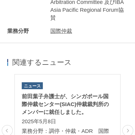
Arbitration Committee 及びIBA
Asia Pacific Regional Forum協
賛
業務分野
国際仲裁
関連するニュース
ニュース
ニ
s
前田葉子弁護士が、シンガポール国
前
士、
際仲裁センター(SIAC)仲裁裁判所の
弁
メンバーに就任しました。
緑
M
2025年5月8日
ive
“J
業務分野：調停・仲裁・ADR 国際