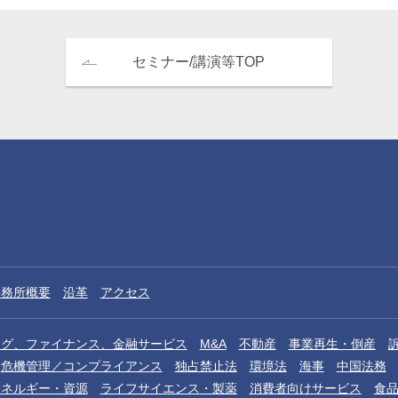
セミナー/講演等TOP
事務所概要
沿革
アクセス
ング、ファイナンス、金融サービス
M&A
不動産
事業再生・倒産
危機管理／コンプライアンス
独占禁止法
環境法
海事
中国法務
エネルギー・資源
ライフサイエンス・製薬
消費者向けサービス
食