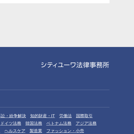
訴訟・紛争解決
知的財産・IT
労働法
国際取引
ドイツ法務
韓国法務
ベトナム法務
アジア法務
品
ヘルスケア
製造業
ファッション・小売