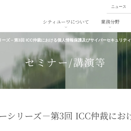
ニュース
シティユーワについて
業務分野
リーズ－第3回 ICC仲裁における個人情報保護及びサイバーセキュリテ
ァイナンス、
概要
書
名前から探す
セミナー/講演等
沿革
ニュ
ア
採用
スタッフ採用
M&A
ービス
セミナー/講演等
ダンピング
法律用語集
・IT
労働法
国
止法
環境法
法務
ベトナム法務
ア
ンス・製薬
消費者向けサービス
ーシリーズ－第3回 ICC仲裁に
ン・小売
物流・運送
ホテル