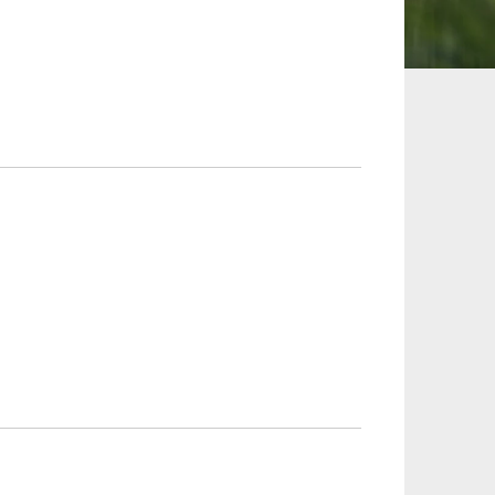
承継、ウェルスマ
インフラ／PFI／PPP
ジメント