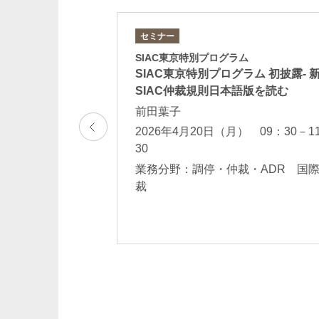
セミナー
SIAC東京特別プログラム
仲裁活用に向けて
SIAC東京特別プログラム 初披露- 
ーズ第2回「仲裁の
SIAC仲裁規則日本語版を読む
前田葉子
2026年4月20日（月） 09：30－1
30
裁
業務分野：調停・仲裁・ADR 国
裁