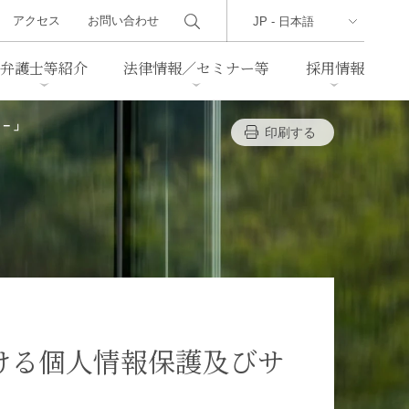
アクセス
お問い合わせ
弁護士等紹介
法律情報／セミナー等
採用情報
ィ－」
印刷する
ーズレター
クセス
判例紹介
不動産
事業再生・倒産
際取引
通商法・経済安全保障
海事
中国法務
ジア法務
マーシャル諸島法務
食品
ヘルスケア
おける個人情報保護及びサ
TMT／テクノロジー・メディ
・レジャー
ア・通信