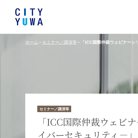
ホーム
セミナー／講演等
「ICC国際仲裁ウェビナーシ
>
>
シティユーワ法律事務所につい
シティユーワの特色
論文
条件から探す
バンキング、フ
事務所
著
一般企業法務
弁護士
て
金融サ
中国法令
中国アンチ
訴訟・紛争解決
知的財産
危機管理／コンプライアンス
独占禁
ドイツ法務
韓国
セミナー／講演等
エネルギー・資源
ライフサイエ
「ICC国際仲裁ウェビナ
イバーセキュリティ－」
製造業
ファッショ