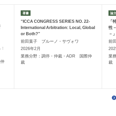
著書
論
“ICCA CONGRESS SERIES NO. 22-
「
新
International Arbitration: Local, Global
性
or Both?”
－
前田葉子 ブルーノ・サヴォワ
前
1：
2026年2月
20
業務分野：調停・仲裁・ADR 国際仲
業
際仲
裁