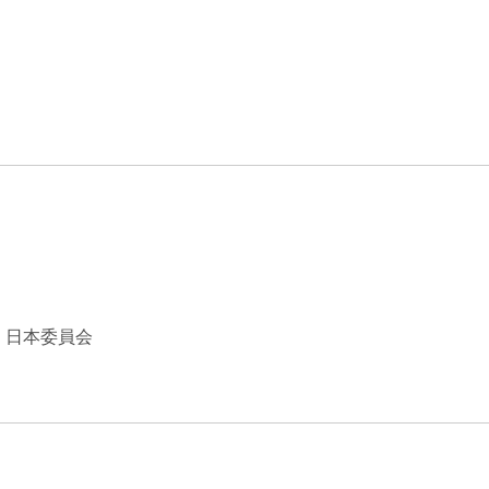
エンターテインメント・スポ
相続、事業
建築
ーツ
ネ
）日本委員会