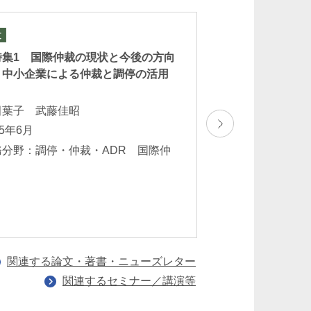
文
セミナー
2025 ICC 東京国
特集1 国際仲裁の現状と今後の方向
FAQ from In House
－中小企業による仲裁と調停の活用
Arbitrators – Spot
」
items including I
田葉子 武藤佳昭
Must-know Practic
25年6月
Develop
務分野：調停・仲裁・ADR 国際仲
前田葉子
裁
2025年4月21日(月)
業務分野：調停・仲
裁
関連する論文・著書・ニューズレター
関連するセミナー／講演等