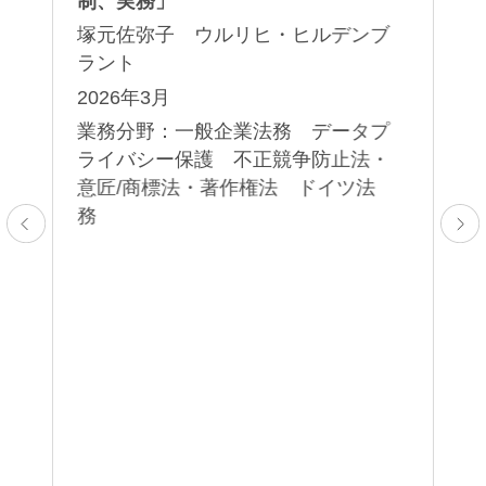
制、実務」
ー
塚元佐弥子 ウルリヒ・ヒルデンブ
ガ
ラント
武
5：
2026年3月
2
業務分野：一般企業法務 データプ
00
レ
ライバシー保護 不正競争防止法・
チ
業
意匠/商標法・著作権法 ドイツ法
ラ
務
取
業
・
差
解
相
合
サ
ラン