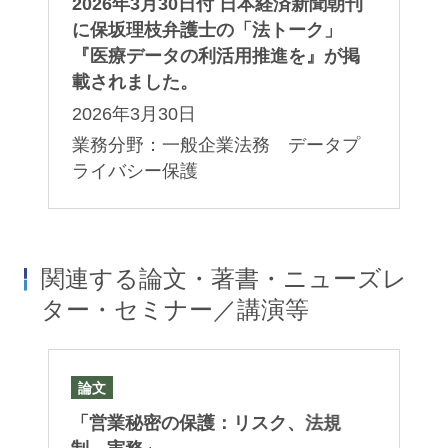
2026年3月30日付 日本経済新聞朝刊
に保坂理枝弁護士の「法トーク」
『医療データの利活用推進を』が掲
載されました。
2026年3月30日
業務分野：一般企業法務 データプ
ライバシー保護
関連する論文・著書・ニューズレ
ター・セミナー／講演等
論文
セ
）
「営業秘密の保護：リスク、法規
企
債
グ