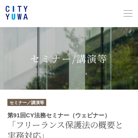
セミナー/講演等
セミナー／講演等
第91回CY法務セミナー（ウェビナー）
「フリーランス保護法の概要と
実務対応」