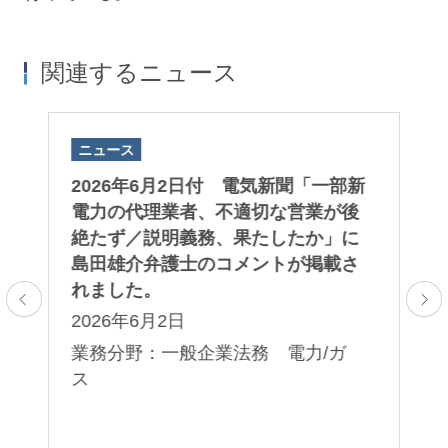
関連するニュース
ニュース
ニ
」
2026年6月2日付 電気新聞「一部新
2
ー
電力の代理業者、不適切な営業が後
A
て
絶たず／説明義務、果たしたか」に
「
島田雄介弁護士のコメントが掲載さ
第
れました。
る
2026年6月2日
2
制
 E
業務分野：一般企業法務 電力/ガ
業
ス
法
コ