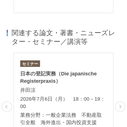
関連する論文・著書・ニューズレ
ター・セミナー／講演等
セミナー
ニ
日本の登記実務（Die japanische
公
Registerpraxis）
主
場
井田涼
な
2026年7月6日（月） 18：00－19：
松
00
ン
2
ァ
業務分野：一般企業法務 不動産取
産
引全般 海外進出・国内投資支援
業