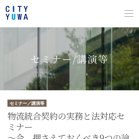
セミナー/講演等
セミナー／講演等
物流統合契約の実務と法対応セ
ミナー
～今、押さえておくべき9つの論