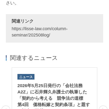
さい。
関連リンク
https://lisse-law.com/column-
seminar/202508log/
関連するニュース
ニュース
ニ
2026年5月25日発行の「会社法務
吉
he
A2Z」に石井輝久弁護士の執筆した
Sh
うち
「契約から考える 競争法の道標
7t
ま
第4回 価格転嫁と契約条項」と題す
日