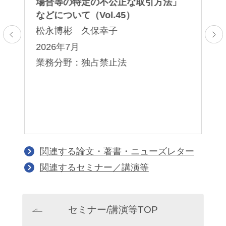
場合等の特定の不公正な取引方法⁠」
再
などについて（Vol.45）
（V
松永博彬 久保幸子
松
2026年7月
2
業務分野：独占禁止法
業
関連する論文・著書・ニューズレター
関連するセミナー／講演等
セミナー/講演等TOP