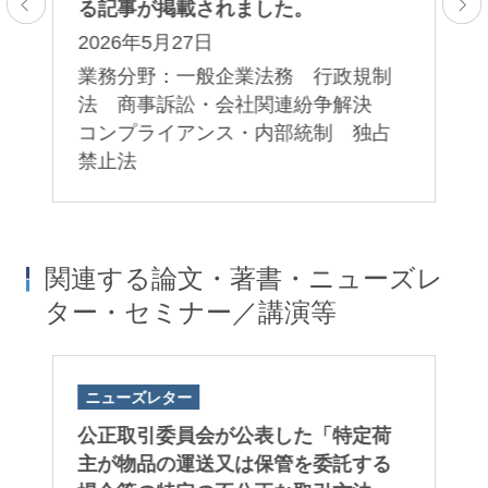
る記事が掲載されました。
し
2026年5月27日
2
物
業務分野：一般企業法務 行政規制
業
法 商事訴訟・会社関連紛争解決
流
コンプライアンス・内部統制 独占
禁止法
関連する論文・著書・ニューズレ
ター・セミナー／講演等
ニューズレター
ニ
公正取引委員会が公表した「⁠特定荷
公
主が物品の運送又は保管を委託する
令