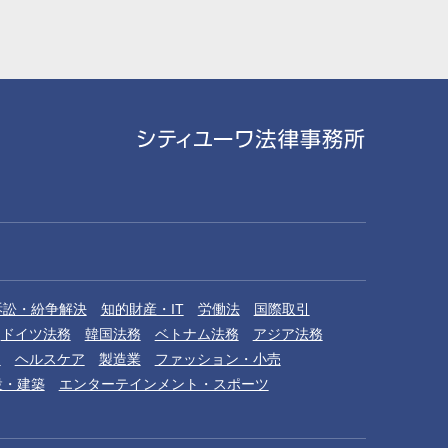
訴訟・紛争解決
知的財産・IT
労働法
国際取引
ドイツ法務
韓国法務
ベトナム法務
アジア法務
品
ヘルスケア
製造業
ファッション・小売
設・建築
エンターテインメント・スポーツ