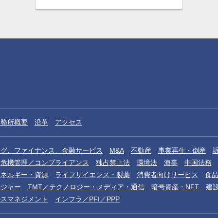
事務所概要
沿革
アクセス
ング、ファイナンス、金融サービス
M&A
不動産
事業再生・倒産
危機管理／コンプライアンス
独占禁止法
環境法
海事
中国法務
エネルギー・資源
ライフサイエンス・製薬
消費者向けサービス
食
レジャー
TMT／テクノロジー・メディア・通信
暗号資産・NFT
建
ルスマネジメント
インフラ／PFI／PPP