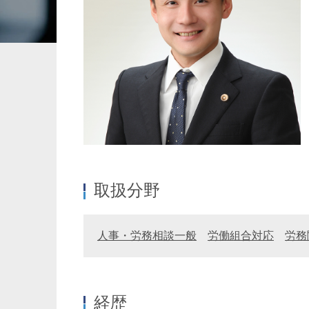
暗号資産・NFT
建設・
取扱分野
人事・労務相談一般
労働組合対応
労務
経歴