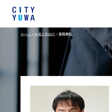
ホーム
弁護士等紹介
安田和弘
>
>
シティユーワ法律事務所につい
シティユーワの特色
論文
条件から探す
バンキング、フ
事務所
著
一般企業法務
弁護士
て
金融サ
中国法令
中国アンチ
訴訟・紛争解決
知的財産
危機管理／コンプライアンス
独占禁
ドイツ法務
韓国
エネルギー・資源
ライフサイエ
製造業
ファッショ