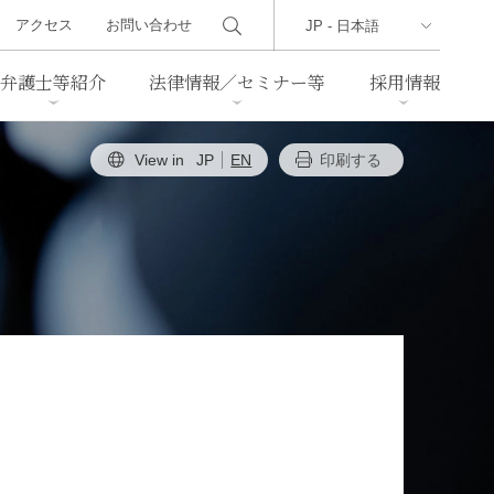
アクセス
お問い合わせ
弁護士等紹介
法律情報／セミナー等
採用情報
View in
JP
EN
印刷する
ーズレター
クセス
判例紹介
不動産
事業再生・倒産
際取引
通商法・経済安全保障
海事
中国法務
ジア法務
マーシャル諸島法務
食品
ヘルスケア
TMT／テクノロジー・メディ
・レジャー
ア・通信