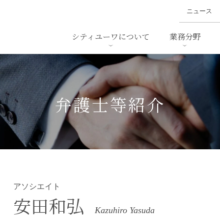
ニュース
シティユーワについて
業務分野
ァイナンス、
概要
書
名前から探す
セミナー/講演等
沿革
ニュ
ア
採用
スタッフ採用
M&A
ービス
弁護士等紹介
ダンピング
法律用語集
・IT
労働法
国
止法
環境法
法務
ベトナム法務
ア
ンス・製薬
消費者向けサービス
アソシエイト
安田和弘
Kazuhiro Yasuda
ン・小売
物流・運送
ホテル