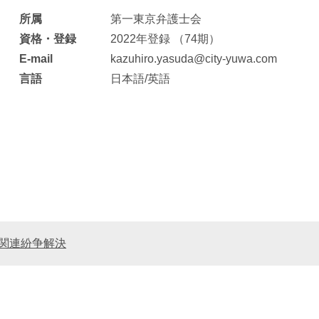
所属
第一東京弁護士会
エンターテインメント・スポ
相続、事業
建築
資格・登録
2022年登録 （74期）
ーツ
ネ
E-mail
kazuhiro.yasuda@city-yuwa.com
言語
日本語/英語
関連紛争解決