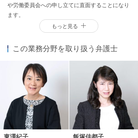
や労働委員会への申し立てに直面することになり
ます。
もっと見る
シティユーワ法律事務所では、依頼者に対し、企
業内労働組合との労働協約を踏まえた労働条件交
この業務分野を取り扱う弁護士
渉における対応、個々の組合員の処遇に関する団
体交渉における対応等について、適切な助言を提
供しています。この場合においては、依頼者に対
し、その企業の業態・財務状態等を踏まえ、法
令・裁判例等に基づき、最適な解決策を提供しま
す。
昨今では、企業内に労働組合が存在しない中小企
業、外資系企業の従業員が、企業の外にある独立
東澤紀子
飯塚佳都子