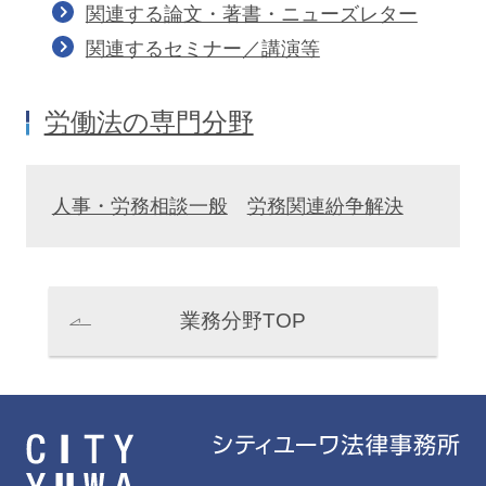
関連する論文・著書・ニューズレター
関連するセミナー／講演等
労働法の専門分野
松浦克樹
田村祐一
Katsuki Matsuura
Yuichi Tamura
パートナー
パートナー 二重橋オフィス
人事・労務相談一般
労務関連紛争解決
業務分野TOP