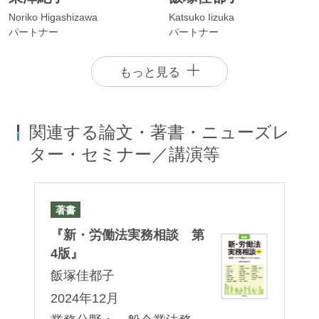
した一般的労働組合に加入したうえ、団体交渉を
Noriko Higashizawa
Katsuko Iizuka
パートナー
パートナー
要求してくる場合があります。このような場合に
は、まず、依頼者の行為が不当労働行為といった
もっと見る
非難を受けないように、団体交渉の応諾に関し、
適切な助言を提供します。さらに、団体交渉初期
対応について具体的な留意点を懇切丁寧に説明し
関連する論文・著書・ニューズレ
たうえ、その後の団体交渉進行に応じて実践的な
ター・セミナー／講演等
助言を行います。また、必要に応じ、団体交渉に
参加します。
著書
セ
』
『新・労働法実務相談 第
第
長崎玲
坂野吉弘
労働組合により情報宣伝活動や抗議行動が行われ
「
4版』
飯
Akira Nagasaki
Yoshihiro Sakano
た場合における企業側の対応についても助言を行
権
パートナー
パートナー
博
飯塚佳都子
います。
渋
下
2024年12月
恭
2