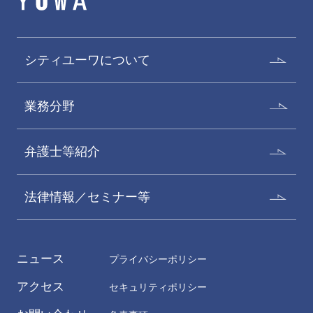
長谷川公亮
渋谷洋平
Kosuke Hasegawa
Yohei Shibuya
パートナー
パートナー
シティユーワについて
業務分野
弁護士等紹介
法律情報／セミナー等
大竹たかし
佐藤恭一
Takashi Ohtake
Kyoichi Sato
ニュース
プライバシーポリシー
オブ・カウンセル
オブ・カウンセル
アクセス
セキュリティポリシー