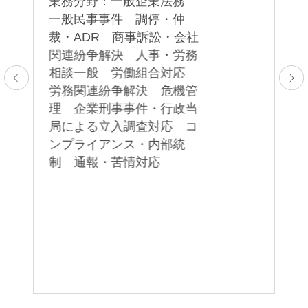
業務分野：一般企業法務
さらに、地方労働委員会や中央労働委員会におけ
00
一般民事事件 調停・仲
る不当労働行為事件においても、その特殊な手続
業
裁・ADR 商事訴訟・会社
ー
労
関連紛争解決 人事・労務
きに対応して依頼者の利益を守るための代理を行
ャ
相談一般 労働組合対応
います。
イ
労務関連紛争解決 危機管
引
理 企業刑事事件・行政当
再
局による立入調査対応 コ
仲
ンプライアンス・内部統
長木裕史
宗形徹也
止
制 通報・苦情対応
Hirofumi Nagaki
Tetsuya Munakata
決
パートナー
パートナー
続
対
イ
チ