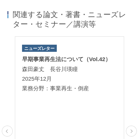
関連する論文・著書・ニューズレ
ター・セミナー／講演等
ニューズレター
著
朝田規与至
鈴木良和
権
早期事業再生法について（Vol.42）
『
Kiyoshi Asada
Yoshikazu Suzuki
」
３
パートナー
パートナー
森田豪丈 長谷川瑛瞳
朝
2025年12月
2
業務分野：事業再生・倒産
業
止