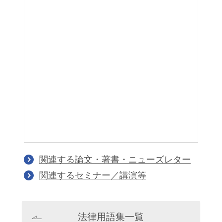
田中秀幸
並河宏郷
Hideyuki Tanaka
Hirosato Nabika
パートナー
パートナー
関連する論文・著書・ニューズレター
関連するセミナー／講演等
堀本博靖
金哲敏
Hiroyasu Horimoto
Cholmin Kim
法律用語集一覧
パートナー
パートナー