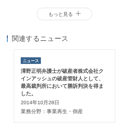
もっと見る
関連するニュース
ニュース
澤野正明弁護士が破産者株式会社ク
インアッシュの破産管財人として、
井手慶祐
田汲幸弘
最高裁判所において勝訴判決を得ま
Keisuke Ide
Yukihiro Takumi
した。
パートナー
パートナー
2014年10月28日
業務分野：事業再生・倒産