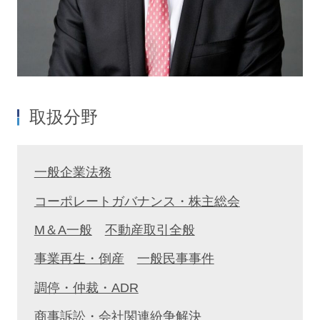
取扱分野
一般企業法務
コーポレートガバナンス・株主総会
M＆A一般
不動産取引全般
事業再生・倒産
一般民事事件
調停・仲裁・ADR
商事訴訟・会社関連紛争解決