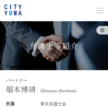
弁護士等紹介
パートナー
堀本博靖
Hiroyasu Horimoto
所属
東京弁護士会