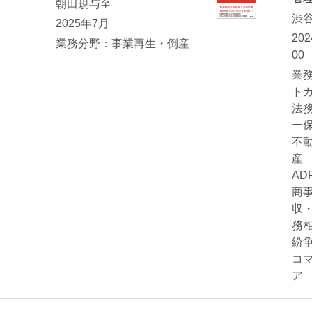
朝田規与至
渋
2025年7月
20
業務分野：事業再生・倒産
00
業
ト
法
ー
不
産
渋谷洋平
河西薫子
A
商
ashi
Yohei Shibuya
Kaoruko Kasai
パートナー
パートナー
収
務
紛
コ
ア