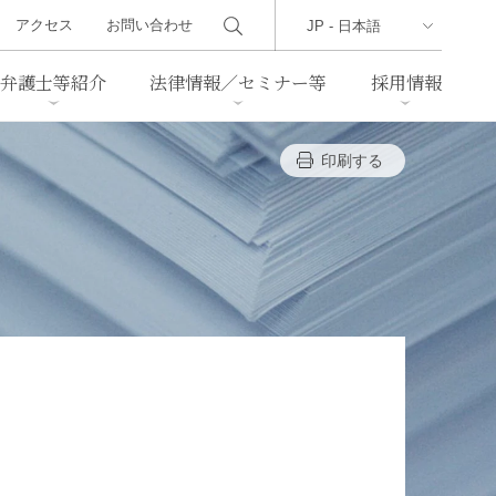
アクセス
お問い合わせ
弁護士等紹介
法律情報／セミナー等
採用情報
印刷する
ーズレター
クセス
判例紹介
不動産
事業再生・倒産
際取引
通商法・経済安全保障
海事
中国法務
ジア法務
マーシャル諸島法務
食品
ヘルスケア
TMT／テクノロジー・メディ
・レジャー
ア・通信