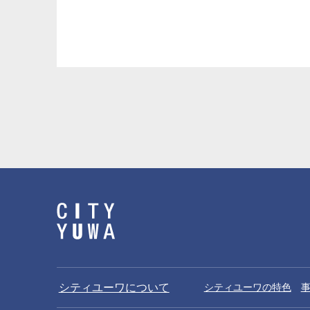
中川明子
金子祐麻
Akiko Nakagawa
Yuma Kaneko
カウンセル
アソシエイト
シティユーワについて
シティユーワの特色