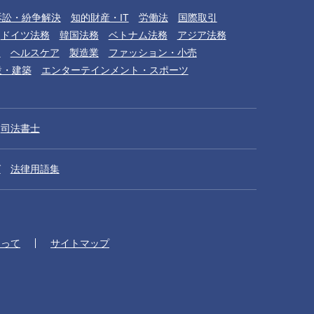
訴訟・紛争解決
知的財産・IT
労働法
国際取引
ドイツ法務
韓国法務
ベトナム法務
アジア法務
品
ヘルスケア
製造業
ファッション・小売
設・建築
エンターテインメント・スポーツ
司法書士
グ
法律用語集
たって
サイトマップ