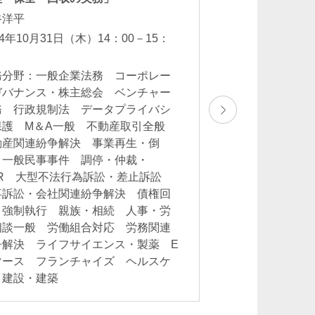
田汲幸弘 朝田規
谷洋平
秀幸 並河宏郷 
古川和典 森田
24年10月31日（木）14：00－15：
2022年3月
務分野：一般企業法務 コーポレー
業務分野：事業再
ガバナンス・株主総会 ベンチャー
務 行政規制法 データプライバシ
保護 M＆A一般 不動産取引全般
動産関連紛争解決 事業再生・倒
 一般民事事件 調停・仲裁・
大竹たかし
DR 大型不法行為訴訟・差止訴訟
事訴訟・会社関連紛争解決 債権回
Takashi Ohtake
オブ・カウンセル
・強制執行 親族・相続 人事・労
相談一般 労働組合対応 労務関連
争解決 ライフサイエンス・製薬 E
マース フランチャイズ ヘルスケ
 建設・建築