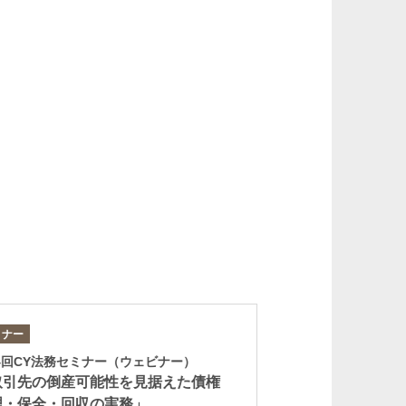
金哲敏
o
Cholmin Kim
パートナー
ミナー
著書
4回CY法務セミナー（ウェビナー）
『金融機関からみ
萩原佳孝
取引先の倒産可能性を見据えた債権
生・企業倒産』
Yoshitaka Hagiwara
理・保全・回収の実務」
パートナー