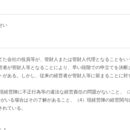
エンターテインメント・スポ
相続、事業
建築
ーツ
ネ
せい
てた会社の役員等が、管財人または管財人代理となることをい
営者が管財人等となることにより、早い段階での申立てを決断
トがある。しかし、従来の経営者が管財人等に留まることに対
）現経営陣に不正行為等の違法な経営責任の問題がないこと、
者がいる場合はその了解があること、（4）現経営陣の経営関与
されている。