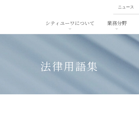
ニュース
シティユーワについて
業務分野
ァイナンス、
概要
書
名前から探す
セミナー/講演等
沿革
ニュ
ア
採用
スタッフ採用
M&A
ービス
法律用語集
ダンピング
法律用語集
・IT
労働法
国
止法
環境法
法務
ベトナム法務
ア
ンス・製薬
消費者向けサービス
ン・小売
物流・運送
ホテル