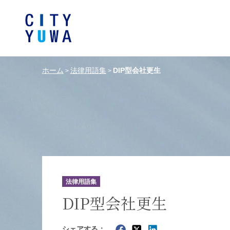
ホーム
法律用語集
DIP型会社更生
>
>
シティユーワ法律事務所につい
シティユーワの特色
論文
条件から探す
バンキング、フ
事務所
著
一般企業法務
弁護士
て
金融サ
中国法令
中国アンチ
訴訟・紛争解決
知的財産
危機管理／コンプライアンス
独占禁
ドイツ法務
韓国
法律用語集
エネルギー・資源
ライフサイエ
DIP型会社更生
製造業
ファッショ
シェアする：