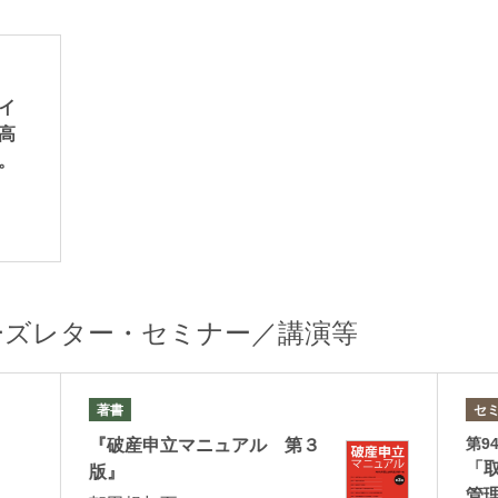
イ
並河宏郷
堀本博靖
高
Hirosato Nabika
Hiroyasu Horimot
。
パートナー
パートナー
ーズレター・セミナー／講演等
著書
セ
第9
『破産申立マニュアル 第３
森田豪丈
水谷幸治
「
版』
Taketomo Morita
Koji Mizutani
管
パートナー
パートナー