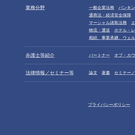
業務分野
一般企業法務
バンキ
通商法・経済安全保障
マーシャル諸島法務
物流・運送
ホテル・
相続、事業承継、ウェ
弁護士等紹介
パートナー
オブ・カ
法律情報／セミナー等
論文
著書
セミナー
プライバシーポリシー