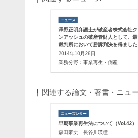
ニュース
澤野正明弁護士が破産者株式会社ク
鈴木良和
田中秀幸
ンアッシュの破産管財人として、最
Yoshikazu Suzuki
Hideyuki Tanaka
裁判所において勝訴判決を得ました
パートナー
パートナー
2014年10月28日
業務分野：事業再生・倒産
関連する論文・著書・ニュ
ニューズレター
産管財人の債権調
早期事業再生法について（Vol.42）
古川和典
松尾宗太郎
ほか編著）」
Kazunori Furukawa
Sotaro Matsuo
森田豪丈 長谷川瑛瞳
パートナー
パートナー