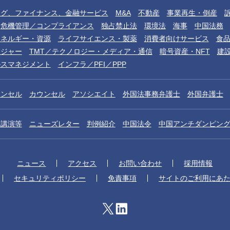
ング、ファイナンス、金融サービス
M&A
不動産
事業再生・倒産
危機管理／コンプライアンス
独占禁止法
環境法
海事
中国法務
エネルギー・資源
ライフサイエンス・製薬
消費者向けサービス
食
レジャー
TMT／テクノロジー・メディア・通信
暗号資産・NFT
建
ルスマネジメント
インフラ／PFI／PPP
ウンセル
カウンセル
アソシエイト
外国法事務弁護士
外国弁護士
／講演等
ニューズレター
判例紹介
中国法令
中国アンチダンピン
ニュース
アクセス
お問い合わせ
採用情報
セキュリティポリシー
免責事項
サイトのご利用にあ