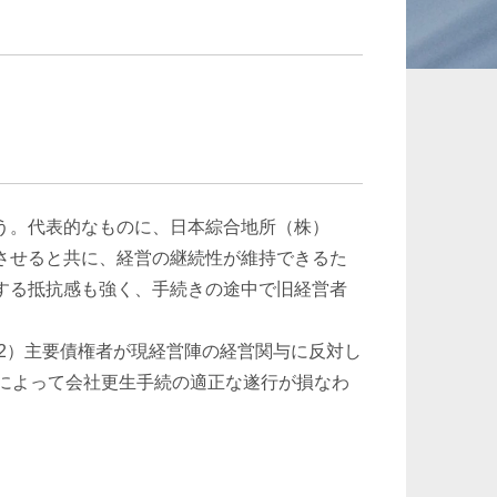
承継、ウェルスマ
インフラ／PFI／PPP
ジメント
う。代表的なものに、日本綜合地所（株）
させると共に、経営の継続性が維持できるた
する抵抗感も強く、手続きの途中で旧経営者
（2）主要債権者が現経営陣の経営関与に反対し
によって会社更生手続の適正な遂行が損なわ