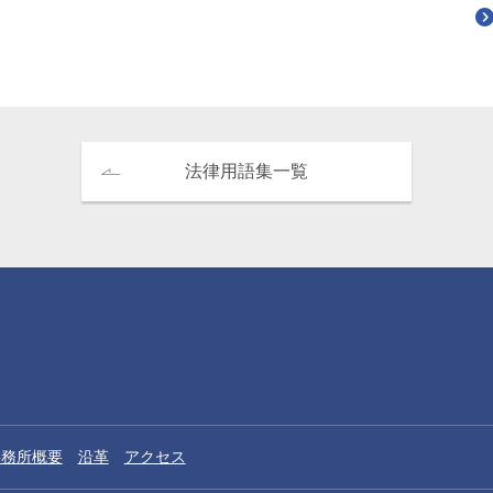
北岡諭
Satoshi Kitaoka
アソシエイト
法律用語集一覧
事務所概要
沿革
アクセス