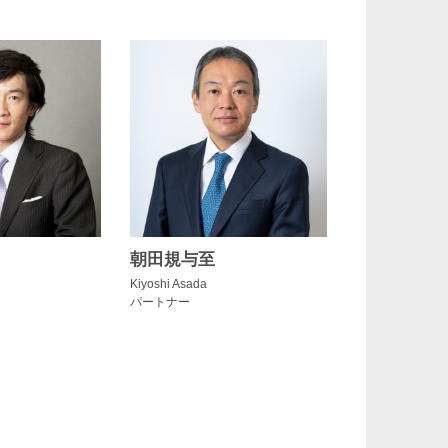
朝田規与至
Kiyoshi Asada
パートナー