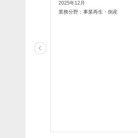
2025年12月
業務分野：事業再生・倒産
法務 事業再生・
為訴訟・差止訴訟
行
青木翔太郎
小林優嗣
Shotaro Aoki
Masatsugu Kobay
パートナー
パートナー