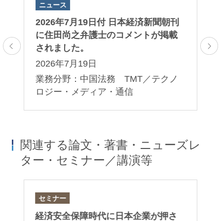
ニュース
ニ
田
2026年7月19日付 日本経済新聞朝刊
2
ま
に住田尚之弁護士のコメントが掲載
田
されました。
ま
2026年7月19日
2
業務分野：中国法務 TMT／テクノ
業
ロジー・メディア・通信
関連する論文・著書・ニューズレ
ター・セミナー／講演等
セミナー
セ
）
経済安全保障時代に日本企業が押さ
第