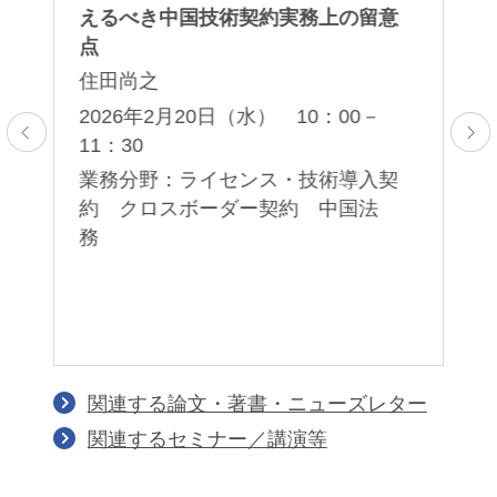
対
えるべき中国技術契約実務上の留意
セ
点
岡
住田尚之
薫
子
5：
2026年2月20日（水） 10：00－
11：30
2
00
ア
業務分野：ライセンス・技術導入契
応
約 クロスボーダー契約 中国法
業
務
護
著
イ
関連する論文・著書・ニューズレター
関連するセミナー／講演等