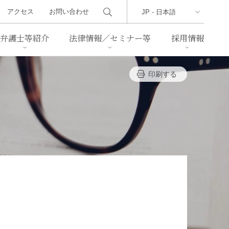
アクセス
お問い合わせ
弁護士等紹介
法律情報／セミナー等
採用情報
印刷する
ーズレター
クセス
判例紹介
不動産
事業再生・倒産
際取引
通商法・経済安全保障
海事
中国法務
ジア法務
マーシャル諸島法務
食品
ヘルスケア
TMT／テクノロジー・メディ
・レジャー
ア・通信