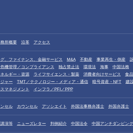
事務所概要
沿革
アクセス
ング、ファイナンス、金融サービス
M&A
不動産
事業再生・倒産
危機管理／コンプライアンス
独占禁止法
環境法
海事
中国法務
エネルギー・資源
ライフサイエンス・製薬
消費者向けサービス
食
レジャー
TMT／テクノロジー・メディア・通信
暗号資産・NFT
建
ルスマネジメント
インフラ／PFI／PPP
ウンセル
カウンセル
アソシエイト
外国法事務弁護士
外国弁護士
／講演等
ニューズレター
判例紹介
中国法令
中国アンチダンピン