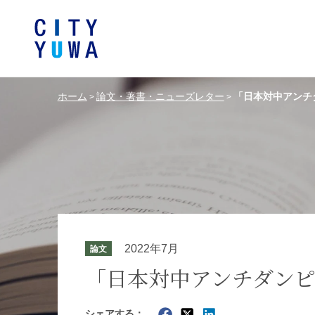
ホーム
論文・著書・ニューズレター
「日本対中アンチ
>
>
シティユーワ法律事務所につい
シティユーワの特色
論文
条件から探す
バンキング、フ
事務所
著
一般企業法務
弁護士
て
金融サ
中国法令
中国アンチ
訴訟・紛争解決
知的財産
危機管理／コンプライアンス
独占禁
ドイツ法務
韓国
2022年7月
論文
エネルギー・資源
ライフサイエ
「日本対中アンチダンピ
製造業
ファッショ
シェアする：