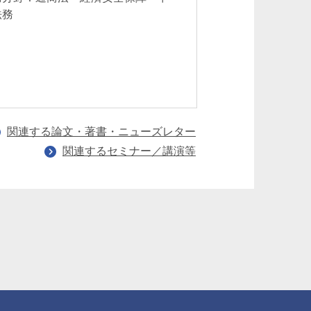
法務
進出・国内投資支
全保障 中国法
関連する論文・著書・ニューズレター
関連するセミナー／講演等