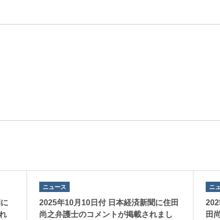
エンターテインメント・スポ
相続、事業
建築
ーツ
ネ
ニュース
ニ
刊に
2025年10月10日付 日本経済新聞に住田
20
れ
尚之弁護士のコメントが掲載されまし
田