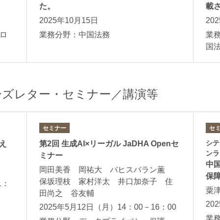
た。
載
2025年10月15日
20
ロ
業務分野：中国法務
業
国
ーズレター・セミナー／講演等
セミナー
セ
シテ
え
第2回 生成AI×リーガル JaDHA Openセ
ンラ
ミナー
中
岡田美香 岡祐大 バヒスバラン薫
保
保坂理枝 家村洋太 井口加奈子 住
1：
粟
田尚之 谷友輔
20
2025年5月12日（月）14：00－16：00
業