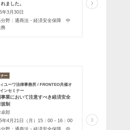
されました。
た。
25年3月30日
2025年3月3日
務分野：通商法・経済安全保障 中
業務分野：通商法
法務
国法務
ミナー
セミナー
ィユーワ法律事務所 / FRONTEO共催オ
第93回CY法務セミ
インセミナー
「日米中の経済安
国事業において注意すべき経済安全
注意点～輸出規制
障規制
を中心に～」
津卓郎
粟津卓郎
25年4月21日（月）15：00－16：00
2024年7月23日（火
務分野：通商法・経済安全保障 中
業務分野：クロス