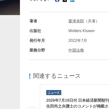
暗号資産・NFT
建設・
著者
粟津卓郎
（共著）
出版社
Wolters Kluwer
発行年月
2022年7月
業務分野
中国法務
関連するニュース
ニュース
付の日経新聞に住田尚之
2026年7月19日付 日本経済新聞朝
掲載されました。
住田尚之弁護士のコメントが掲載さ