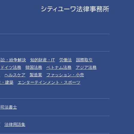
訴訟・紛争解決
知的財産・IT
労働法
国際取引
ドイツ法務
韓国法務
ベトナム法務
アジア法務
品
ヘルスケア
製造業
ファッション・小売
設・建築
エンターテインメント・スポーツ
司法書士
グ
法律用語集