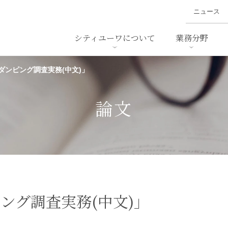
ニュース
シティユーワについて
業務分野
ダンピング調査実務(中文)」
ァイナンス、
概要
書
名前から探す
セミナー/講演等
沿革
ニュ
ア
採用
スタッフ採用
M&A
ービス
論文
ダンピング
法律用語集
・IT
労働法
国
止法
環境法
法務
ベトナム法務
ア
ンス・製薬
消費者向けサービス
ング調査実務(中文)」
ン・小売
物流・運送
ホテル