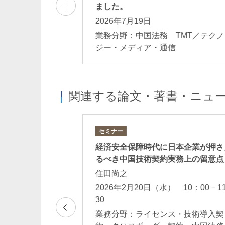
ました。
2026年7月19日
務
業務分野：中国法務 TMT／テクノ
ジー・メディア・通信
関連する論文・著書・ニュ
セミナー
ー（ウェビナー）
経済安全保障時代に日本企業が押さ
プライアンス対
るべき中国技術契約実務上の留意点
住田尚之
2026年2月20日（水） 10：00－1
 14：00-15：00
30
 コンプライアン
業務分野：ライセンス・技術導入契
・苦情対応 中国