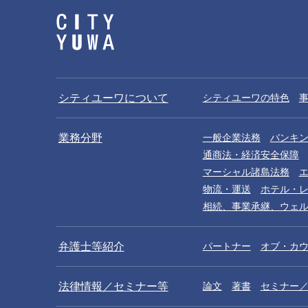
シティユーワについて
シティユーワの特色
業務分野
一般企業法務
バンキ
通商法・経済安全保障
マーシャル諸島法務
物流・運送
ホテル・
相続、事業承継、ウェ
弁護士等紹介
パートナー
オブ・カ
法律情報／セミナー等
論文
著書
セミナー