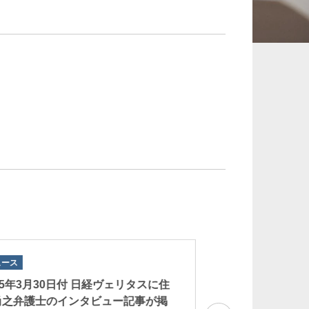
承継、ウェルスマ
インフラ／PFI／PPP
ジメント
ュース
ニュース
25年3月30日付 日経ヴェリタスに住
2025年3月3日付
尚之弁護士のインタビュー記事が掲
郎弁護士のコメン