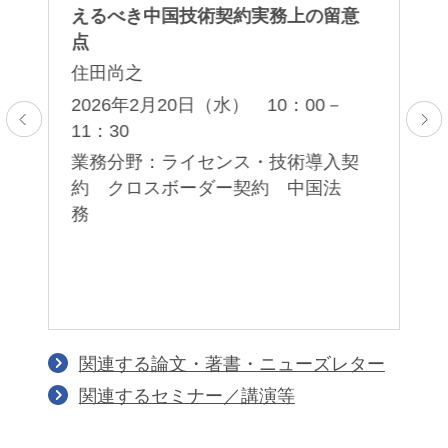
対
えるべき中国技術契約実務上の留意
セ
点
岡
住田尚之
薫
子
5：
2026年2月20日（水） 10：00－
11：30
2
00
ア
業務分野：ライセンス・技術導入契
応
約 クロスボーダー契約 中国法
業
務
護
著
イ
関連する論文・著書・ニューズレター
関連するセミナー／講演等