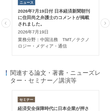
ニュース
ニ
田
2026年7月19日付 日本経済新聞朝刊
2
ま
に住田尚之弁護士のコメントが掲載
田
されました。
ま
2026年7月19日
2
業務分野：中国法務 TMT／テクノ
業
ロジー・メディア・通信
関連する論文・著書・ニューズレ
ター・セミナー／講演等
セミナー
セ
）
経済安全保障時代に日本企業が押さ
第