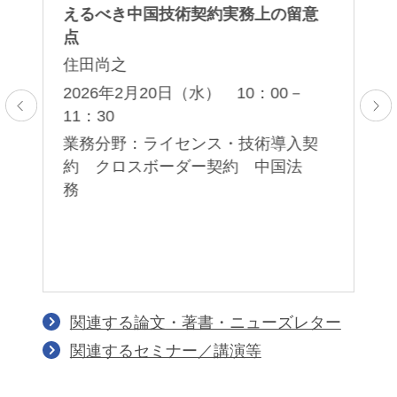
対
えるべき中国技術契約実務上の留意
セ
点
岡
住田尚之
薫
子
5：
2026年2月20日（水） 10：00－
11：30
2
00
ア
業務分野：ライセンス・技術導入契
応
約 クロスボーダー契約 中国法
業
務
護
著
イ
関連する論文・著書・ニューズレター
関連するセミナー／講演等