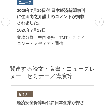
ニュース
ニ
田
2026年7月19日付 日本経済新聞朝刊
2
ま
に住田尚之弁護士のコメントが掲載
田
されました。
ま
2026年7月19日
2
業務分野：中国法務 TMT／テクノ
業
ロジー・メディア・通信
関連する論文・著書・ニューズレ
ター・セミナー／講演等
セミナー
セ
）
経済安全保障時代に日本企業が押さ
第