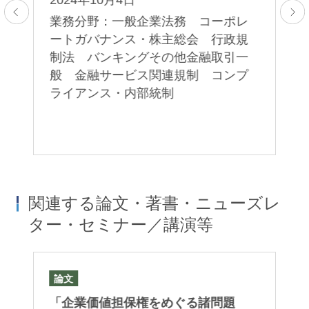
そ
ス
業務分野：一般企業法務 コーポレ
題
の
ートガバナンス・株主総会 行政規
ェ
す
制法 バンキングその他金融取引一
ブ
般 金融サービス関連規制 コンプ
2
ライアンス・内部統制
取
業
引
関連する論文・著書・ニューズレ
ター・セミナー／講演等
論文
論
値
「企業価値担保権をめぐる諸問題
「