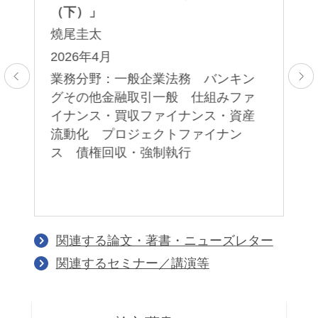
（下）」
（
田
燒尾圭太
燒
月
2026年4月
2
業務分野：一般企業法務 バンキン
業
グその他金融取引一般 仕組みファ
グ
ン
イナンス・買収ファイナンス・資産
イ
ァ
流動化 プロジェクトファイナン
流
産
ス 債権回収・強制執行
ス
関連する論文・著書・ニューズレター
関連するセミナー／講演等