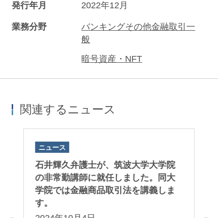
発行年月
2022年12月
業務分野
バンキングその他金融取引一
般
暗号資産・NFT
関連するニュース
ニュース
ニ
ト
石井輝久弁護士が、筑波大学大学院
後
っ
の非常勤講師に就任しました。同大
未
た
学院では金融商品取引法を講義しま
た
d
す。
「
する
Pu
2024年10月4日