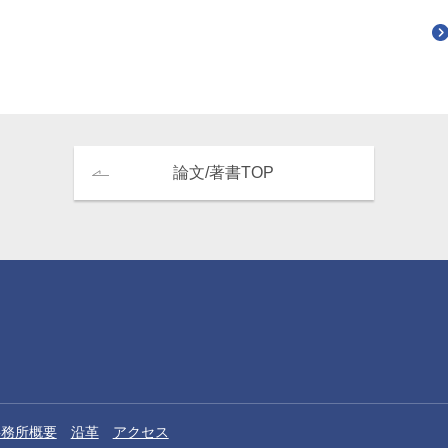
論文/著書TOP
事務所概要
沿革
アクセス