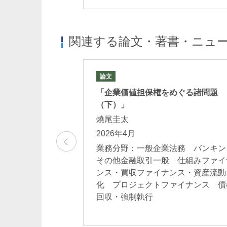
関連する論文・著書・ニュ
論文
特別報告
「企業価値担保権をめぐる諸問題
（下）」
燒尾圭太
16：00－17：00
2026年4月
グその他金融取引
業務分野：一般企業法務 バンキン
 暗号資産・
その他金融取引一般 仕組みファイ
ンス・買収ファイナンス・資産流動
化 プロジェクトファイナンス 債
回収・強制執行