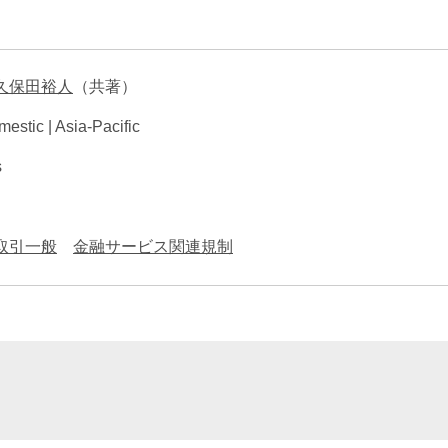
エンターテインメント・スポ
相続、事業
建築
ーツ
ネ
久保田裕人
（共著）
estic | Asia-Pacific
s
取引一般
金融サービス関連規制