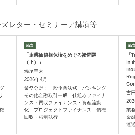
ーズレター・セミナー／講演等
論文
論
「企業価値担保権をめぐる諸問題
「Tr
（上）」
in 
Ind
燒尾圭太
Reg
2026年4月
Con
グ
業務分野：一般企業法務 バンキング
吉
ナ
その他金融取引一般 仕組みファイナ
20
ンス・買収ファイナンス・資産流動
権
化 プロジェクトファイナンス 債権
業
回収・強制執行
金
運