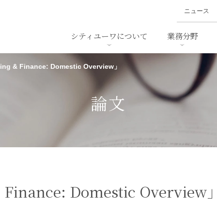
ニュース
シティユーワについて
業務分野
ing & Finance: Domestic Overview」
ァイナンス、
概要
書
名前から探す
セミナー/講演等
沿革
ニュ
ア
採用
スタッフ採用
M&A
ービス
論文
ダンピング
法律用語集
・IT
労働法
国
止法
環境法
法務
ベトナム法務
ア
ンス・製薬
消費者向けサービス
 Finance: Domestic Overview
ン・小売
物流・運送
ホテル