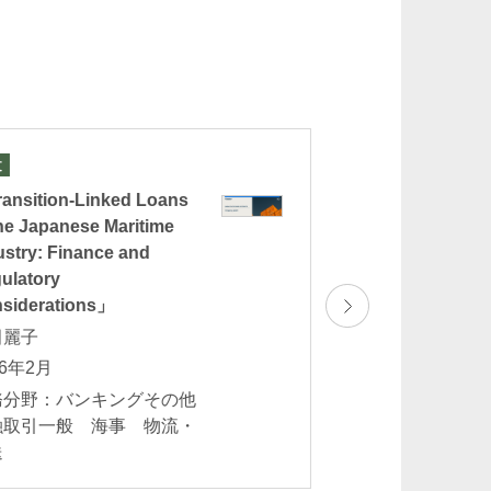
文
論文
ansition-Linked Loans
「英国デジタル資
the Japanese Maritime
後藤出 池辺健
ustry: Finance and
2026年2月
ulatory
業務分野：バンキ
siderations」
一般 フィンテッ
田麗子
NFT
26年2月
務分野：バンキングその他
融取引一般 海事 物流・
送