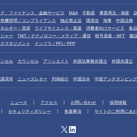
ング、ファイナンス、金融サービス
M&A
不動産
事業再生・倒産
危機管理／コンプライアンス
独占禁止法
環境法
海事
中国法務
エネルギー・資源
ライフサイエンス・製薬
消費者向けサービス
食
レジャー
TMT／テクノロジー・メディア・通信
暗号資産・NFT
建
ルスマネジメント
インフラ／PFI／PPP
ウンセル
カウンセル
アソシエイト
外国法事務弁護士
外国弁護士
／講演等
ニューズレター
判例紹介
中国法令
中国アンチダンピン
ニュース
アクセス
お問い合わせ
採用情報
セキュリティポリシー
免責事項
サイトのご利用にあ