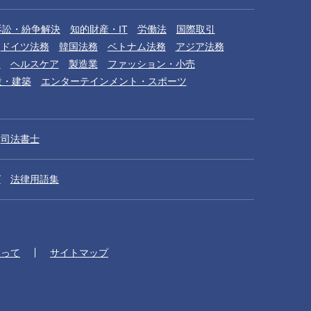
訴訟・紛争解決
知的財産・IT
労働法
国際取引
ドイツ法務
韓国法務
ベトナム法務
アジア法務
品
ヘルスケア
製造業
ファッション・小売
設・建築
エンターテインメント・スポーツ
司法書士
グ
法律用語集
たって
サイトマップ