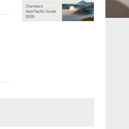
承継、ウェルスマ
インフラ／PFI／PPP
ジメント