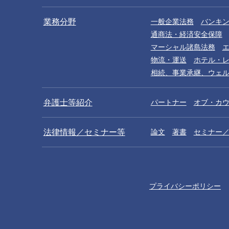
業務分野
一般企業法務
バンキ
通商法・経済安全保障
マーシャル諸島法務
物流・運送
ホテル・
相続、事業承継、ウェ
弁護士等紹介
パートナー
オブ・カ
法律情報／セミナー等
論文
著書
セミナー
プライバシーポリシー