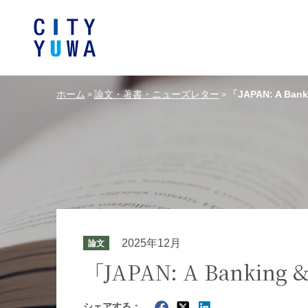
ホーム
論文・著書・ニューズレター
「JAPAN: A Bank
>
>
シティユーワ法律事務所につい
シティユーワの特色
論文
条件から探す
バンキング、フ
事務所
著
一般企業法務
弁護士
て
金融サ
中国法令
中国アンチ
訴訟・紛争解決
知的財産
危機管理／コンプライアンス
独占禁
ドイツ法務
韓国
2025年12月
論文
エネルギー・資源
ライフサイエ
「JAPAN: A Banking &
製造業
ファッショ
シェアする：