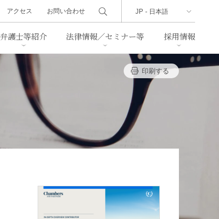
アクセス
お問い合わせ
弁護士等紹介
法律情報／セミナー等
採用情報
印刷する
ーズレター
クセス
判例紹介
不動産
事業再生・倒産
際取引
通商法・経済安全保障
海事
中国法務
ジア法務
マーシャル諸島法務
食品
ヘルスケア
」
TMT／テクノロジー・メディ
・レジャー
ア・通信