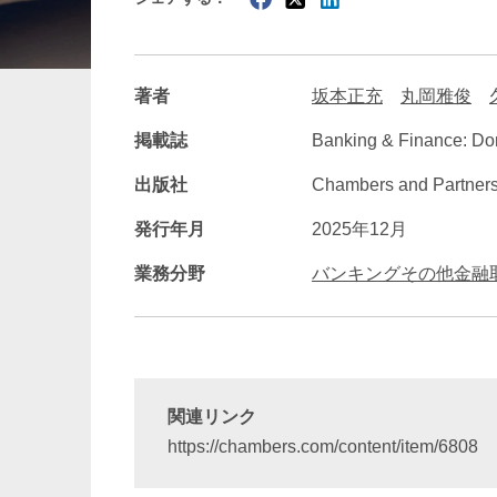
暗号資産・NFT
建設・
著者
坂本正充
丸岡雅俊
掲載誌
Banking & Finance: Dom
出版社
Chambers and Partner
発行年月
2025年12月
業務分野
バンキングその他金融
関連リンク
https://chambers.com/content/item/6808