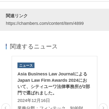
関連リンク
https://chambers.com/content/item/4899
関連するニュース
ニュース
ニ
ト
Asia Business Law Journalによる
石
っ
Japan Law Firm Awards 2024にお
の
た
いて、シティユーワ法律事務所が2部
学
d
門で選ばれました。
す
する
2024年12月16日
2
そ
業務分野：フィンテック 知的財
業