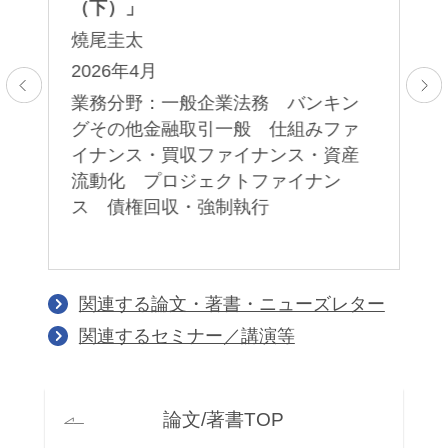
（下）」
（
燒尾圭太
燒
2026年4月
2
業務分野：一般企業法務 バンキン
業
グその他金融取引一般 仕組みファ
グ
イナンス・買収ファイナンス・資産
イ
流動化 プロジェクトファイナン
流
ス 債権回収・強制執行
ス
関連する論文・著書・ニューズレター
関連するセミナー／講演等
論文/著書TOP