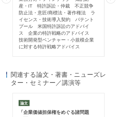
題
産・IT 特許訴訟・仲裁 不正競争
ー
ェ
防止法・意匠/商標法・著作権法 ラ
制
イセンス・技術導入契約 パテント
般
プール 米国特許訴訟のアドバイ
ラ
取
ス 企業の特許戦略のアドバイス
技術開発型ベンチャー・小規模企業
に対する特許戦略アドバイス
関連する論文・著書・ニューズレ
ター・セミナー／講演等
論文
論
「企業価値担保権をめぐる諸問題
「