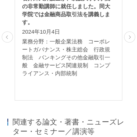
っ
の非常勤講師に就任しました。同大
未
た
学院では金融商品取引法を講義しま
た
d
す。
「
する
Pu
2024年10月4日
そ
ス
業務分野：一般企業法務 コーポレ
題
の
ートガバナンス・株主総会 行政規
ェ
す
制法 バンキングその他金融取引一
ブ
般 金融サービス関連規制 コンプ
2
ライアンス・内部統制
取
業
引
関連する論文・著書・ニューズレ
ター・セミナー／講演等