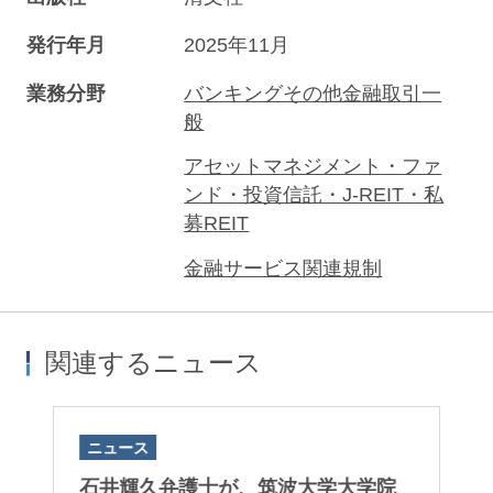
発行年月
2025年11月
業務分野
バンキングその他金融取引一
般
アセットマネジメント・ファ
ンド・投資信託・J-REIT・私
募REIT
金融サービス関連規制
関連するニュース
ニュース
ニ
ト
石井輝久弁護士が、筑波大学大学院
後