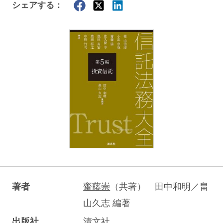
シェアする：
著者
齋藤崇
（共著） 田中和明／畠
山久志 編著
出版社
清文社