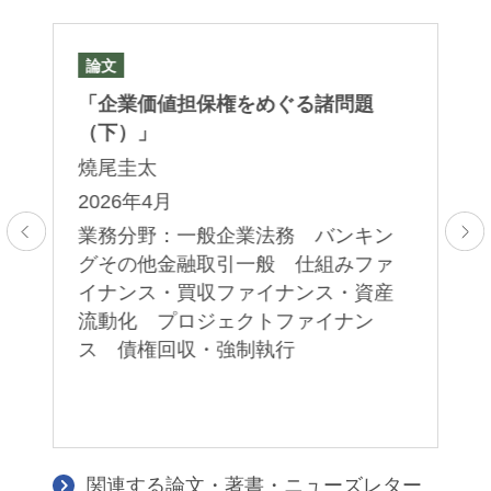
論文
論
「企業価値担保権をめぐる諸問題
「
（下）」
（
燒尾圭太
燒
00
2026年4月
2
取
業務分野：一般企業法務 バンキン
業
・
グその他金融取引一般 仕組みファ
グ
イナンス・買収ファイナンス・資産
イ
流動化 プロジェクトファイナン
流
ス 債権回収・強制執行
ス
関連する論文・著書・ニューズレター