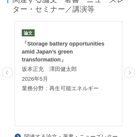
ター・セミナー／講演等
論文
著
る
「Storage battery opportunities
『
amid Japan’s green
電
度
transformation」
Q
坂本正充 澤田健太郎
島
2026年5月
2
00
業務分野：再生可能エネルギー
業
電
関連する論文・著書・ニューズレター