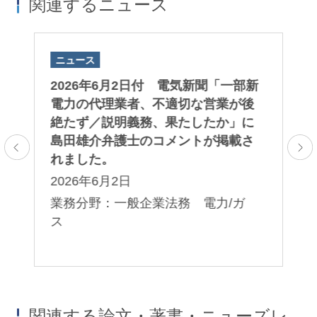
関連するニュース
ニュース
ニ
タ
2026年6月2日付 電気新聞「一部新
島
」
電力の代理業者、不適切な営業が後
新
に
絶たず／説明義務、果たしたか」に
ス
島田雄介弁護士のコメントが掲載さ
ら
れました。
有
ま
2026年6月2日
2
業務分野：一般企業法務 電力/ガ
ス
業
関連する論文・著書・ニューズレ