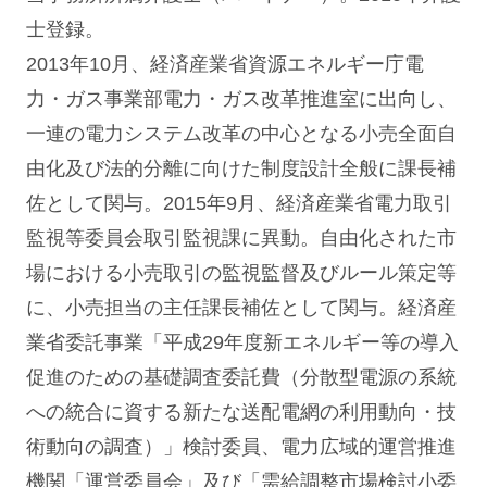
士登録。
2013年10月、経済産業省資源エネルギー庁電
力・ガス事業部電力・ガス改革推進室に出向し、
一連の電力システム改革の中心となる小売全面自
由化及び法的分離に向けた制度設計全般に課長補
佐として関与。2015年9月、経済産業省電力取引
監視等委員会取引監視課に異動。自由化された市
場における小売取引の監視監督及びルール策定等
に、小売担当の主任課長補佐として関与。経済産
業省委託事業「平成29年度新エネルギー等の導入
促進のための基礎調査委託費（分散型電源の系統
への統合に資する新たな送配電網の利用動向・技
術動向の調査）」検討委員、電力広域的運営推進
機関「運営委員会」及び「需給調整市場検討小委