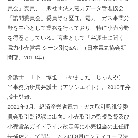
員会」委員、一般社団法人電力データ管理協会
「諮問委員会」委員等を歴任。電力・ガス事業分
野を中心として業務を行っており、特に小売分野
を得意としている。著書として『弁護士に聞く
電力小売営業 シーン別Q&A』（日本電気協会新
聞部、2019年）。
弁護士
山下 惇也
（やました じゅんや）
当事務所所属弁護士（アソシエイト）。2018年弁
護士登録。
2021年8月、経済産業省電力・ガス取引監視等委
員会取引監視課に出向。小売取引の監視監督及び
小売営業ガイドライン改定等に小売担当の主任課
長補佐として関与。2024年8月にシティユーワ法