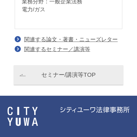
業務分野：一般企業法務
電力/ガス
業
関連する論文・著書・ニューズレター
関連するセミナー／講演等
セミナー/講演等TOP