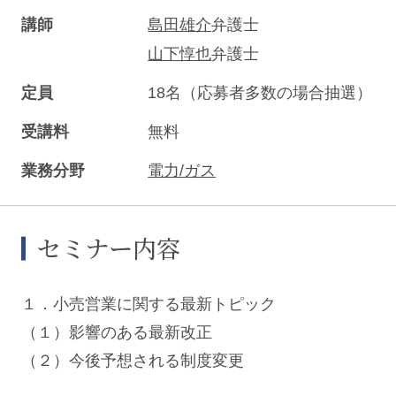
講師
島田雄介
弁護士
山下惇也
弁護士
定員
18名（応募者多数の場合抽選）
受講料
無料
業務分野
電力/ガス
セミナー内容
１．小売営業に関する最新トピック
（１）影響のある最新改正
（２）今後予想される制度変更