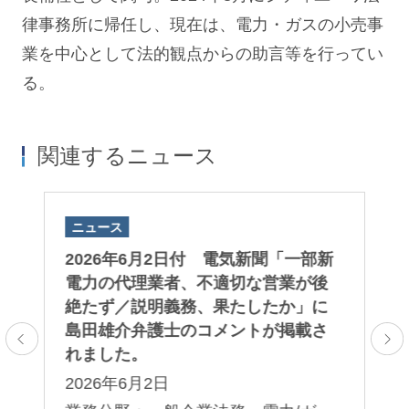
律事務所に帰任し、現在は、電力・ガスの小売事
業を中心として法的観点からの助言等を行ってい
る。
関連するニュース
ニュース
ニ
タ
2026年6月2日付 電気新聞「一部新
島
」
電力の代理業者、不適切な営業が後
新
に
絶たず／説明義務、果たしたか」に
ス
島田雄介弁護士のコメントが掲載さ
ら
れました。
有
ま
2026年6月2日
2