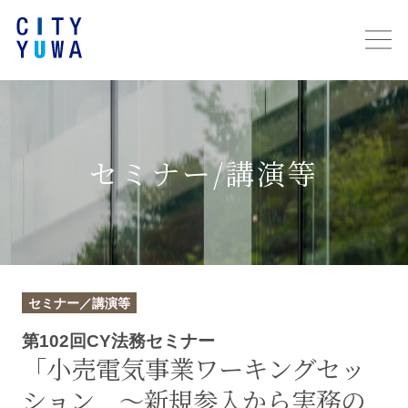
セミナー/講演等
セミナー／講演等
第102回CY法務セミナー
「小売電気事業ワーキングセッ
ション ～新規参入から実務の