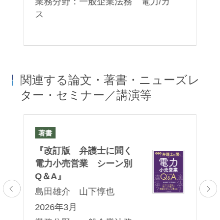
業務分野：一般企業法務 電力/ガ
ス
業
関連する論文・著書・ニューズレ
ター・セミナー／講演等
著書
セ
）
『改訂版 弁護士に聞く
小
す
電力小売営業 シーン別
法
Q＆A』
〜
解
島田雄介 山下惇也
島
：
2026年3月
2